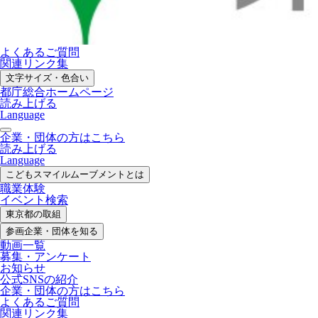
よくあるご質問
関連リンク集
文字サイズ・色合い
都庁総合ホームページ
読み上げる
Language
企業・団体の方はこちら
読み上げる
Language
こどもスマイル
ムーブメントとは
職業体験
イベント検索
東京都の取組
参画企業・
団体を知る
動画一覧
募集・
アンケート
お知らせ
公式SNS
の紹介
企業・団体の方
はこちら
よくあるご質問
関連リンク集