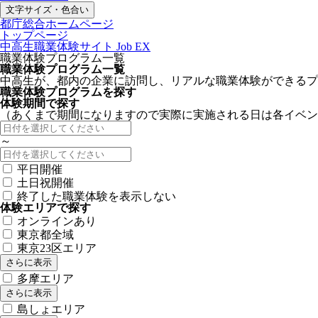
文字サイズ・色合い
都庁総合ホームページ
トップページ
中高生職業体験サイト Job EX
職業体験プログラム一覧
職業体験プログラム一覧
中高生が、都内の企業に訪問し、リアルな職業体験ができるプ
職業体験プログラムを探す
体験期間で探す
（あくまで期間になりますので実際に実施される日は各イベン
～
平日開催
土日祝開催
終了した職業体験を表示しない
体験エリアで探す
オンラインあり
東京都全域
東京23区エリア
さらに表示
多摩エリア
さらに表示
島しょエリア