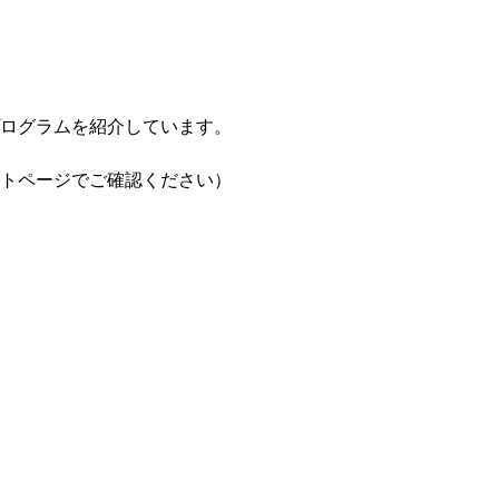
ログラムを紹介しています。
トページでご確認ください）