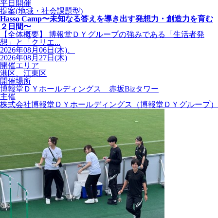
平日開催
提案(地域・社会課題型)
Hasso Camp〜未知なる答えを導き出す発想力・創造力を育む
２日間〜
【全体概要】 博報堂ＤＹグループの強みである「生活者発
想」と「クリエ...
2026年08月06日(木)、
2026年08月27日(木)
開催エリア
港区、江東区
開催場所
博報堂ＤＹホールディングス 赤坂Bizタワー
主催
株式会社博報堂ＤＹホールディングス（博報堂ＤＹグループ）