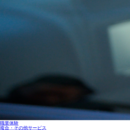
職業体験
複合・その他サービス