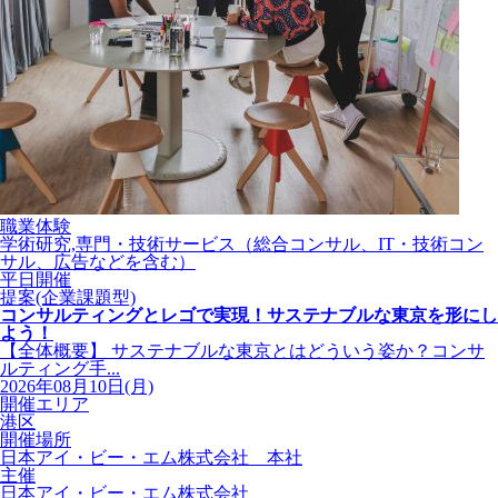
職業体験
学術研究,専門・技術サービス（総合コンサル、IT・技術コン
サル、広告などを含む）
平日開催
提案(企業課題型)
コンサルティングとレゴで実現！サステナブルな東京を形にし
よう！
【全体概要】 サステナブルな東京とはどういう姿か？コンサ
ルティング手...
2026年08月10日(月)
開催エリア
港区
開催場所
日本アイ・ビー・エム株式会社 本社
主催
日本アイ・ビー・エム株式会社