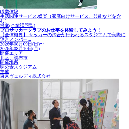
職業体験
生活関連サービス,娯楽（家庭向けサービス、芸能などを含
む）
提案(企業課題型)
プロサッカークラブのお仕事を体験してみよう！
【全体概要】 サッカーの試合が行われるスタジアムで実際に
運営メンバー...
2026年08月09日(日)〜
2026年08月10日(月)
開催エリア
北区、調布市
開催場所
味の素スタジアム
主催
東京ヴェルディ株式会社