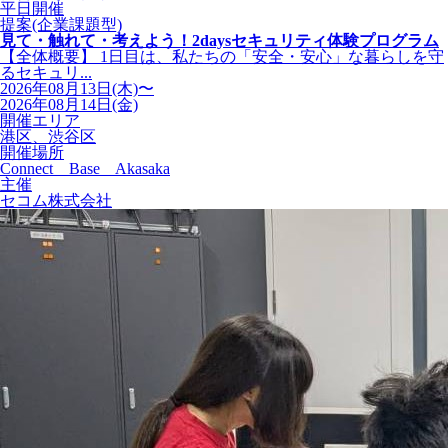
平日開催
提案(企業課題型)
見て・触れて・考えよう！2daysセキュリティ体験プログラム
【全体概要】 1日目は、私たちの「安全・安心」な暮らしを守
るセキュリ...
2026年08月13日(木)〜
2026年08月14日(金)
開催エリア
港区、渋谷区
開催場所
Connect Base Akasaka
主催
セコム株式会社