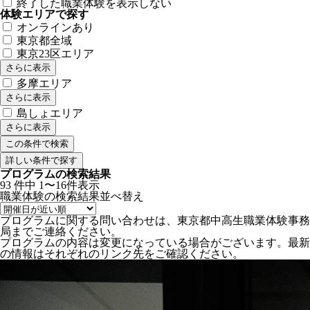
終了した職業体験を表示しない
体験エリアで探す
オンラインあり
東京都全域
東京23区エリア
さらに表示
多摩エリア
さらに表示
島しょエリア
さらに表示
詳しい条件で探す
プログラムの検索結果
93
件中
1〜16件表示
職業体験の検索結果
並べ替え
プログラムに関する問い合わせは、東京都中高生職業体験事務
局までご連絡ください。
プログラムの内容は変更になっている場合がございます。最新
の情報はそれぞれのリンク先をご確認ください。