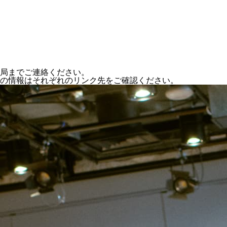
局までご連絡ください。
の情報はそれぞれのリンク先をご確認ください。