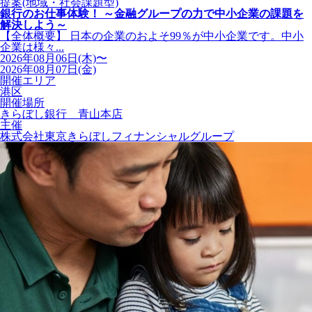
提案(地域・社会課題型)
銀行のお仕事体験！ ～金融グループの力で中小企業の課題を
解決しよう～
【全体概要】 日本の企業のおよそ99％が中小企業です。中小
企業は様々...
2026年08月06日(木)〜
2026年08月07日(金)
開催エリア
港区
開催場所
きらぼし銀行 青山本店
主催
株式会社東京きらぼしフィナンシャルグループ