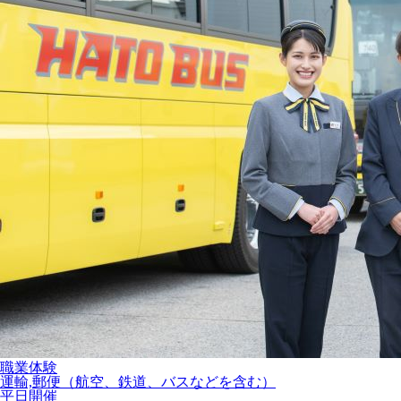
職業体験
運輸,郵便（航空、鉄道、バスなどを含む）
平日開催