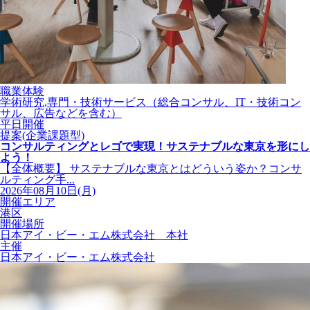
職業体験
学術研究,専門・技術サービス（総合コンサル、IT・技術コン
サル、広告などを含む）
平日開催
提案(企業課題型)
コンサルティングとレゴで実現！サステナブルな東京を形にし
よう！
【全体概要】 サステナブルな東京とはどういう姿か？コンサ
ルティング手...
2026年08月10日(月)
開催エリア
港区
開催場所
日本アイ・ビー・エム株式会社 本社
主催
日本アイ・ビー・エム株式会社