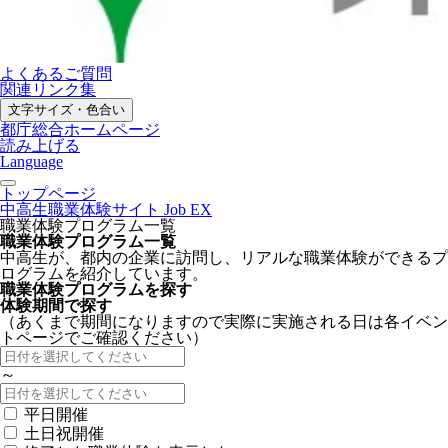
よくあるご質問
関連リンク集
文字サイズ・色合い
都庁総合ホームページ
読み上げる
Language
トップページ
中高生職業体験サイト Job EX
職業体験プログラム一覧
職業体験プログラム一覧
中高生が、都内の企業に訪問し、リアルな職業体験ができるプ
ログラムを紹介しています。
職業体験プログラムを探す
体験期間で探す
（あくまで期間になりますので実際に実施される日は各イベン
トページでご確認ください）
～
平日開催
土日祝開催