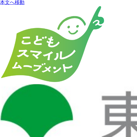
本文へ移動