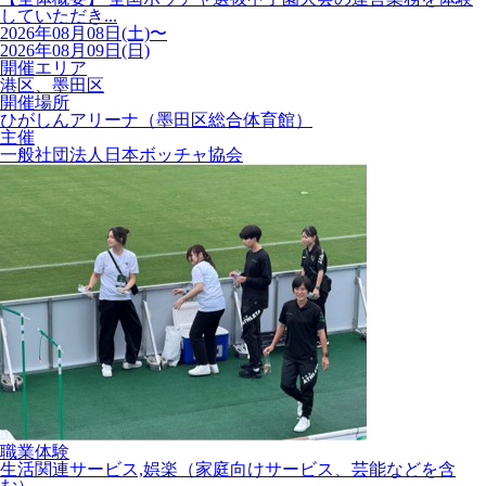
していただき...
2026年08月08日(土)〜
2026年08月09日(日)
開催エリア
港区、墨田区
開催場所
ひがしんアリーナ（墨田区総合体育館）
主催
一般社団法人日本ボッチャ協会
職業体験
生活関連サービス,娯楽（家庭向けサービス、芸能などを含