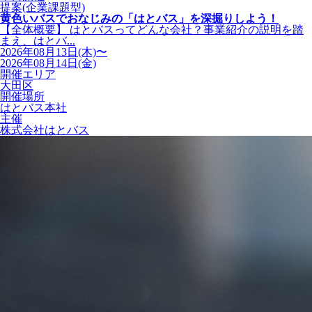
提案(企業課題型)
黄色いバスでおなじみの「はとバス」を深掘りしよう！
【全体概要】 はとバスってどんな会社？事業紹介の説明を踏
まえ、はとバ...
2026年08月13日(木)〜
2026年08月14日(金)
開催エリア
大田区
開催場所
はとバス本社
主催
株式会社はとバス