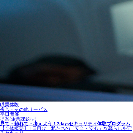
職業体験
複合・その他サービス
平日開催
提案(企業課題型)
見て・触れて・考えよう！2daysセキュリティ体験プログラム
【全体概要】 1日目は、私たちの「安全・安心」な暮らしを守