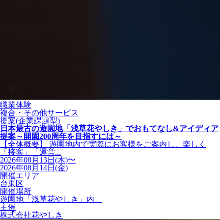
職業体験
複合・その他サービス
提案(企業課題型)
日本最古の遊園地「浅草花やしき」でおもてなし&アイディア
提案～開園200周年を目指すには～
【全体概要】 遊園地内で実際にお客様をご案内し、楽しく
「接客」「運営...
2026年08月13日(木)〜
2026年08月14日(金)
開催エリア
台東区
開催場所
遊園地「浅草花やしき」内
主催
株式会社花やしき