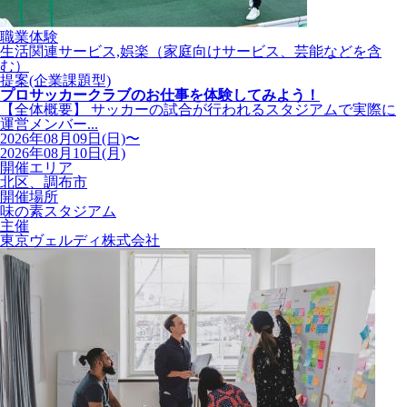
職業体験
生活関連サービス,娯楽（家庭向けサービス、芸能などを含
む）
提案(企業課題型)
プロサッカークラブのお仕事を体験してみよう！
【全体概要】 サッカーの試合が行われるスタジアムで実際に
運営メンバー...
2026年08月09日(日)〜
2026年08月10日(月)
開催エリア
北区、調布市
開催場所
味の素スタジアム
主催
東京ヴェルディ株式会社