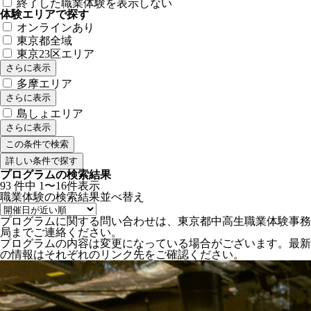
終了した職業体験を表示しない
体験エリアで探す
オンラインあり
東京都全域
東京23区エリア
さらに表示
多摩エリア
さらに表示
島しょエリア
さらに表示
詳しい条件で探す
プログラムの検索結果
93
件中
1〜16件表示
職業体験の検索結果
並べ替え
プログラムに関する問い合わせは、東京都中高生職業体験事務
局までご連絡ください。
プログラムの内容は変更になっている場合がございます。最新
の情報はそれぞれのリンク先をご確認ください。