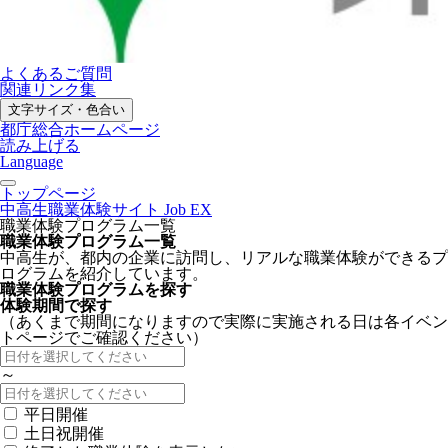
よくあるご質問
関連リンク集
文字サイズ・色合い
都庁総合ホームページ
読み上げる
Language
トップページ
中高生職業体験サイト Job EX
職業体験プログラム一覧
職業体験プログラム一覧
中高生が、都内の企業に訪問し、リアルな職業体験ができるプ
ログラムを紹介しています。
職業体験プログラムを探す
体験期間で探す
（あくまで期間になりますので実際に実施される日は各イベン
トページでご確認ください）
～
平日開催
土日祝開催