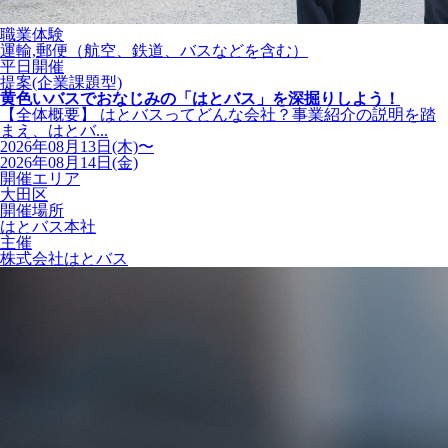
職業体験
運輸,郵便（航空、鉄道、バスなどを含む）
平日開催
提案(企業課題型)
黄色いバスでおなじみの「はとバス」を深掘りしよう！
【全体概要】 はとバスってどんな会社？事業紹介の説明を踏
まえ、はとバ...
2026年08月13日(木)〜
2026年08月14日(金)
開催エリア
大田区
開催場所
はとバス本社
主催
株式会社はとバス