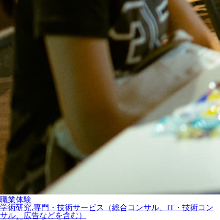
職業体験
学術研究,専門・技術サービス（総合コンサル、IT・技術コン
サル、広告などを含む）