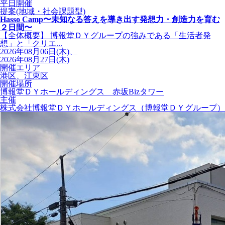
平日開催
提案(地域・社会課題型)
Hasso Camp〜未知なる答えを導き出す発想力・創造力を育む
２日間〜
【全体概要】 博報堂ＤＹグループの強みである「生活者発
想」と「クリエ...
2026年08月06日(木)、
2026年08月27日(木)
開催エリア
港区、江東区
開催場所
博報堂ＤＹホールディングス 赤坂Bizタワー
主催
株式会社博報堂ＤＹホールディングス（博報堂ＤＹグループ）