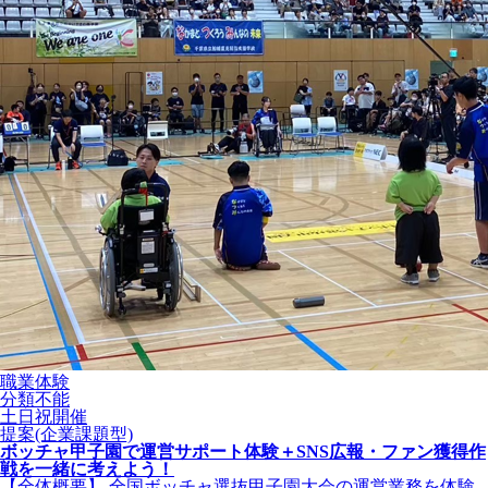
職業体験
分類不能
土日祝開催
提案(企業課題型)
ボッチャ甲子園で運営サポート体験＋SNS広報・ファン獲得作
戦を一緒に考えよう！
【全体概要】 全国ボッチャ選抜甲子園大会の運営業務を体験