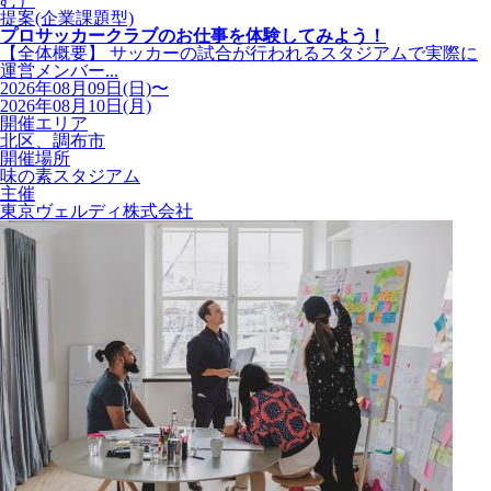
む）
提案(企業課題型)
プロサッカークラブのお仕事を体験してみよう！
【全体概要】 サッカーの試合が行われるスタジアムで実際に
運営メンバー...
2026年08月09日(日)〜
2026年08月10日(月)
開催エリア
北区、調布市
開催場所
味の素スタジアム
主催
東京ヴェルディ株式会社