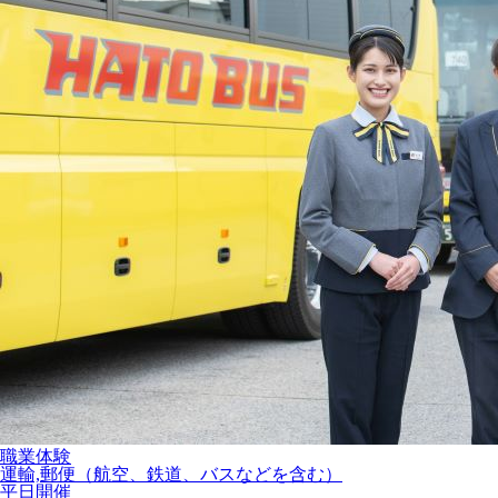
職業体験
運輸,郵便（航空、鉄道、バスなどを含む）
平日開催