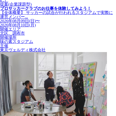
む）
提案(企業課題型)
プロサッカークラブのお仕事を体験してみよう！
【全体概要】 サッカーの試合が行われるスタジアムで実際に
運営メンバー...
2026年08月09日(日)〜
2026年08月10日(月)
開催エリア
北区、調布市
開催場所
味の素スタジアム
主催
東京ヴェルディ株式会社