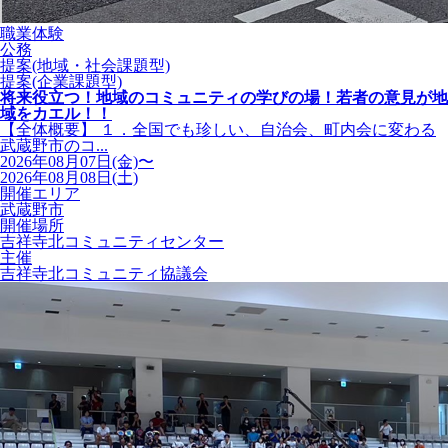
職業体験
公務
提案(地域・社会課題型)
提案(企業課題型)
将来役立つ！地域のコミュニティの学びの場！若者の意見が地
域をカエル！！
【全体概要】 １．全国でも珍しい、自治会、町内会に変わる
武蔵野市のコ...
2026年08月07日(金)〜
2026年08月08日(土)
開催エリア
武蔵野市
開催場所
吉祥寺北コミュニティセンター
主催
吉祥寺北コミュニティ協議会