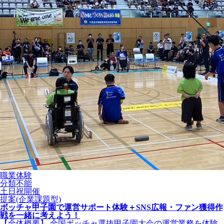
職業体験
分類不能
土日祝開催
提案(企業課題型)
ボッチャ甲子園で運営サポート体験＋SNS広報・ファン獲得作
戦を一緒に考えよう！
【全体概要】 全国ボッチャ選抜甲子園大会の運営業務を体験