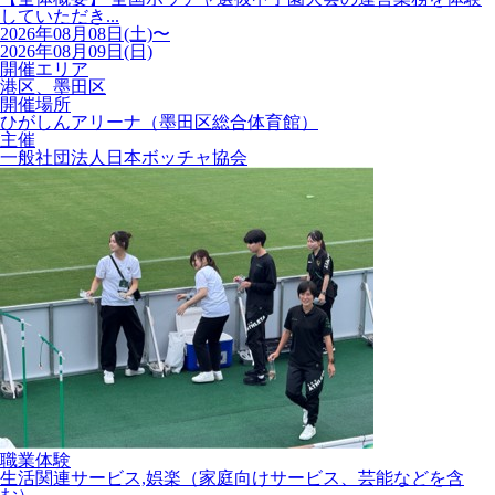
していただき...
2026年08月08日(土)〜
2026年08月09日(日)
開催エリア
港区、墨田区
開催場所
ひがしんアリーナ（墨田区総合体育館）
主催
一般社団法人日本ボッチャ協会
職業体験
生活関連サービス,娯楽（家庭向けサービス、芸能などを含