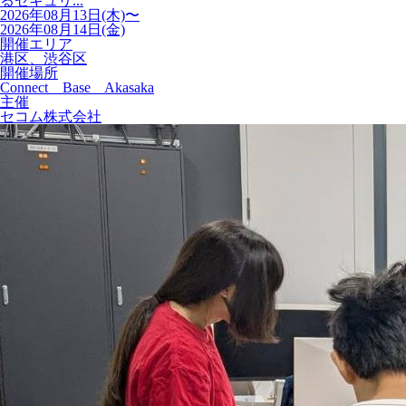
るセキュリ...
2026年08月13日(木)〜
2026年08月14日(金)
開催エリア
港区、渋谷区
開催場所
Connect Base Akasaka
主催
セコム株式会社