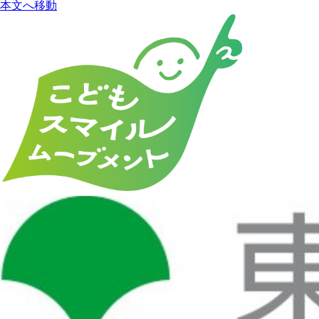
本文へ移動