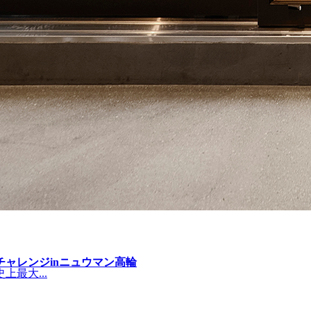
チャレンジinニュウマン高輪
最大...