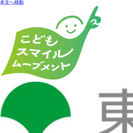
本文へ移動