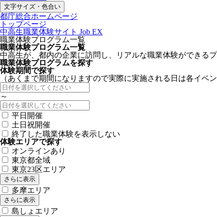
文字サイズ・色合い
都庁総合ホームページ
トップページ
中高生職業体験サイト Job EX
職業体験プログラム一覧
職業体験プログラム一覧
中高生が、都内の企業に訪問し、リアルな職業体験ができるプ
職業体験プログラムを探す
体験期間で探す
（あくまで期間になりますので実際に実施される日は各イベン
～
平日開催
土日祝開催
終了した職業体験を表示しない
体験エリアで探す
オンラインあり
東京都全域
東京23区エリア
さらに表示
多摩エリア
さらに表示
島しょエリア