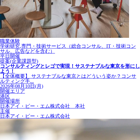
職業体験
学術研究,専門・技術サービス（総合コンサル、IT・技術コン
サル、広告などを含む）
平日開催
提案(企業課題型)
コンサルティングとレゴで実現！サステナブルな東京を形にし
よう！
【全体概要】 サステナブルな東京とはどういう姿か？コンサ
ルティング手...
2026年08月10日(月)
開催エリア
港区
開催場所
日本アイ・ビー・エム株式会社 本社
主催
日本アイ・ビー・エム株式会社