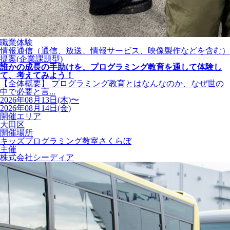
職業体験
情報通信（通信、放送、情報サービス、映像製作などを含む）
提案(企業課題型)
誰かの成長の手助けを、プログラミング教育を通して体験し
て、考えてみよう！
【全体概要】 プログラミング教育とはなんなのか、なぜ世の
中で必要と言...
2026年08月13日(木)〜
2026年08月14日(金)
開催エリア
大田区
開催場所
キッズプログラミング教室さくらぼ
主催
株式会社シーディア