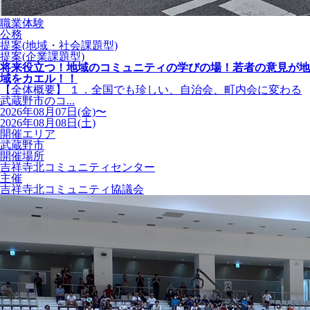
職業体験
公務
提案(地域・社会課題型)
提案(企業課題型)
将来役立つ！地域のコミュニティの学びの場！若者の意見が地
域をカエル！！
【全体概要】 １．全国でも珍しい、自治会、町内会に変わる
武蔵野市のコ...
2026年08月07日(金)〜
2026年08月08日(土)
開催エリア
武蔵野市
開催場所
吉祥寺北コミュニティセンター
主催
吉祥寺北コミュニティ協議会