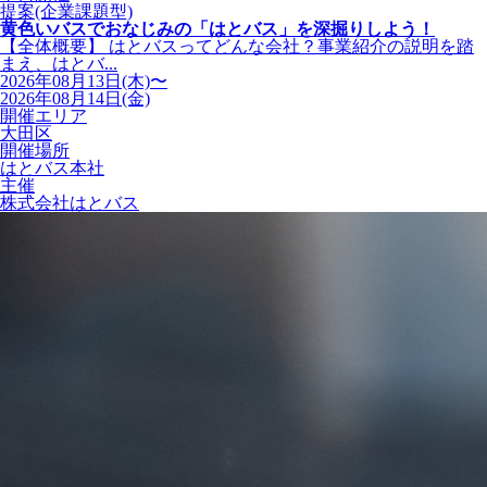
提案(企業課題型)
黄色いバスでおなじみの「はとバス」を深掘りしよう！
【全体概要】 はとバスってどんな会社？事業紹介の説明を踏
まえ、はとバ...
2026年08月13日(木)〜
2026年08月14日(金)
開催エリア
大田区
開催場所
はとバス本社
主催
株式会社はとバス