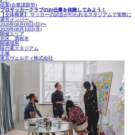
む）
提案(企業課題型)
プロサッカークラブのお仕事を体験してみよう！
【全体概要】 サッカーの試合が行われるスタジアムで実際に
運営メンバー...
2026年08月09日(日)〜
2026年08月10日(月)
開催エリア
北区、調布市
開催場所
味の素スタジアム
主催
東京ヴェルディ株式会社