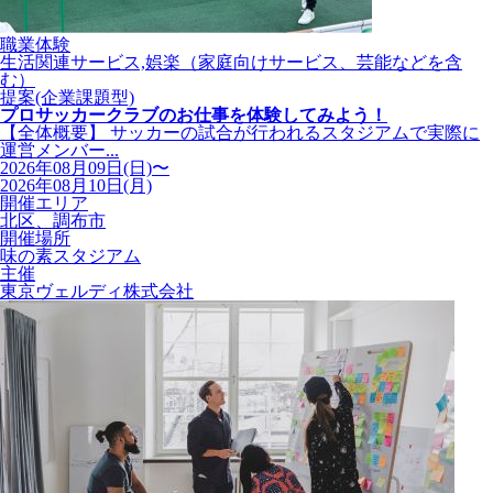
職業体験
生活関連サービス,娯楽（家庭向けサービス、芸能などを含
む）
提案(企業課題型)
プロサッカークラブのお仕事を体験してみよう！
【全体概要】 サッカーの試合が行われるスタジアムで実際に
運営メンバー...
2026年08月09日(日)〜
2026年08月10日(月)
開催エリア
北区、調布市
開催場所
味の素スタジアム
主催
東京ヴェルディ株式会社