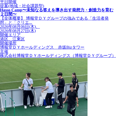
平日開催
提案(地域・社会課題型)
Hasso Camp〜未知なる答えを導き出す発想力・創造力を育む
２日間〜
【全体概要】 博報堂ＤＹグループの強みである「生活者発
想」と「クリエ...
2026年08月06日(木)、
2026年08月27日(木)
開催エリア
港区、江東区
開催場所
博報堂ＤＹホールディングス 赤坂Bizタワー
主催
株式会社博報堂ＤＹホールディングス（博報堂ＤＹグループ）