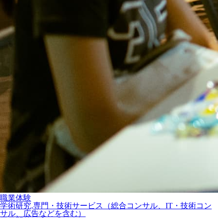
職業体験
学術研究,専門・技術サービス（総合コンサル、IT・技術コン
サル、広告などを含む）