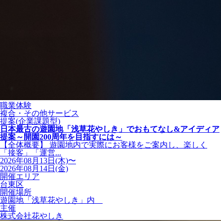
職業体験
複合・その他サービス
提案(企業課題型)
日本最古の遊園地「浅草花やしき」でおもてなし&アイディア
提案～開園200周年を目指すには～
【全体概要】 遊園地内で実際にお客様をご案内し、楽しく
「接客」「運営...
2026年08月13日(木)〜
2026年08月14日(金)
開催エリア
台東区
開催場所
遊園地「浅草花やしき」内
主催
株式会社花やしき