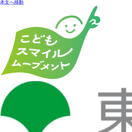
本文へ移動