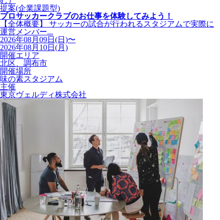
む）
提案(企業課題型)
プロサッカークラブのお仕事を体験してみよう！
【全体概要】 サッカーの試合が行われるスタジアムで実際に
運営メンバー...
2026年08月09日(日)〜
2026年08月10日(月)
開催エリア
北区、調布市
開催場所
味の素スタジアム
主催
東京ヴェルディ株式会社