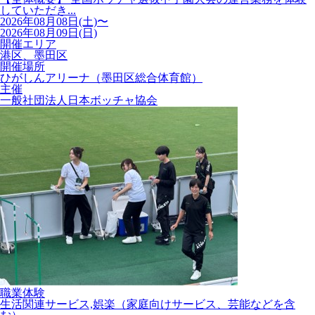
していただき...
2026年08月08日(土)〜
2026年08月09日(日)
開催エリア
港区、墨田区
開催場所
ひがしんアリーナ（墨田区総合体育館）
主催
一般社団法人日本ボッチャ協会
職業体験
生活関連サービス,娯楽（家庭向けサービス、芸能などを含