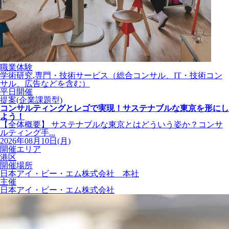
職業体験
学術研究,専門・技術サービス（総合コンサル、IT・技術コン
サル、広告などを含む）
平日開催
提案(企業課題型)
コンサルティングとレゴで実現！サステナブルな東京を形にし
よう！
【全体概要】 サステナブルな東京とはどういう姿か？コンサ
ルティング手...
2026年08月10日(月)
開催エリア
港区
開催場所
日本アイ・ビー・エム株式会社 本社
主催
日本アイ・ビー・エム株式会社