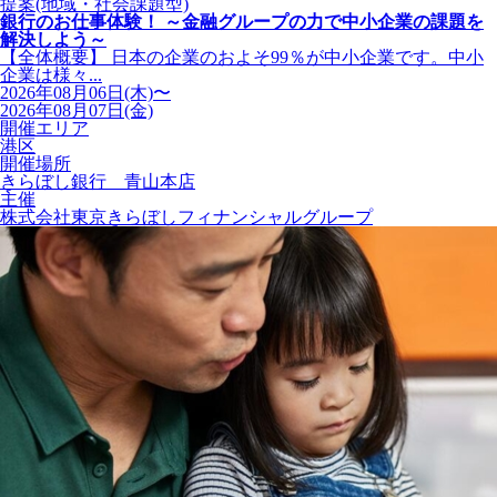
提案(地域・社会課題型)
銀行のお仕事体験！ ～金融グループの力で中小企業の課題を
解決しよう～
【全体概要】 日本の企業のおよそ99％が中小企業です。中小
企業は様々...
2026年08月06日(木)〜
2026年08月07日(金)
開催エリア
港区
開催場所
きらぼし銀行 青山本店
主催
株式会社東京きらぼしフィナンシャルグループ