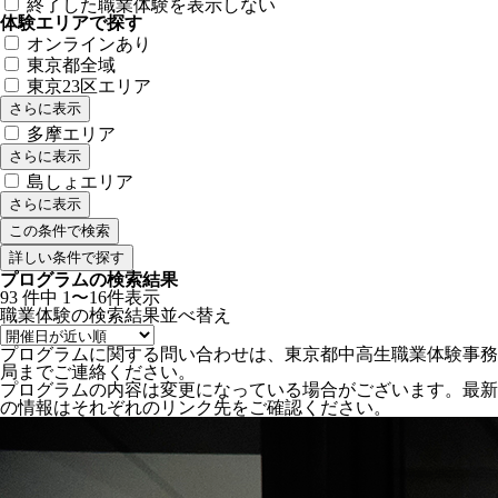
終了した職業体験を表示しない
体験エリアで探す
オンラインあり
東京都全域
東京23区エリア
さらに表示
多摩エリア
さらに表示
島しょエリア
さらに表示
詳しい条件で探す
プログラムの検索結果
93
件中
1〜16件表示
職業体験の検索結果
並べ替え
プログラムに関する問い合わせは、東京都中高生職業体験事務
局までご連絡ください。
プログラムの内容は変更になっている場合がございます。最新
の情報はそれぞれのリンク先をご確認ください。