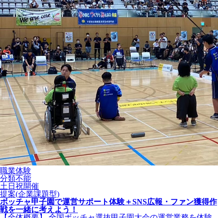
職業体験
分類不能
土日祝開催
提案(企業課題型)
ボッチャ甲子園で運営サポート体験＋SNS広報・ファン獲得作
戦を一緒に考えよう！
【全体概要】 全国ボッチャ選抜甲子園大会の運営業務を体験