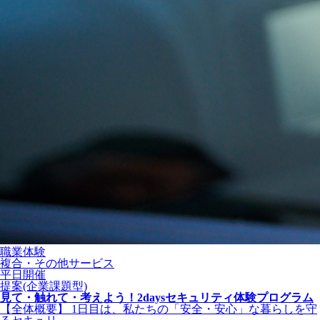
職業体験
複合・その他サービス
平日開催
提案(企業課題型)
見て・触れて・考えよう！2daysセキュリティ体験プログラム
【全体概要】 1日目は、私たちの「安全・安心」な暮らしを守