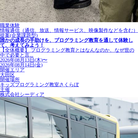
職業体験
情報通信（通信、放送、情報サービス、映像製作などを含む）
提案(企業課題型)
誰かの成長の手助けを、プログラミング教育を通して体験し
て、考えてみよう！
【全体概要】 プログラミング教育とはなんなのか、なぜ世の
中で必要と言...
2026年08月13日(木)〜
2026年08月14日(金)
開催エリア
大田区
開催場所
キッズプログラミング教室さくらぼ
主催
株式会社シーディア