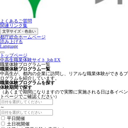
よくあるご質問
関連リンク集
文字サイズ・色合い
都庁総合ホームページ
読み上げる
Language
トップページ
中高生職業体験サイト Job EX
職業体験プログラム一覧
職業体験プログラム一覧
中高生が、都内の企業に訪問し、リアルな職業体験ができるプ
ログラムを紹介しています。
職業体験プログラムを探す
体験期間で探す
（あくまで期間になりますので実際に実施される日は各イベン
トページでご確認ください）
～
平日開催
土日祝開催