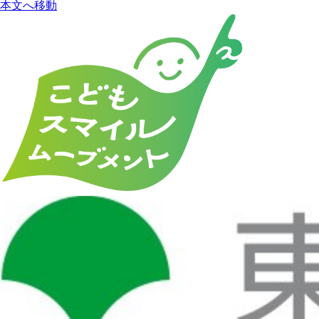
本文へ移動