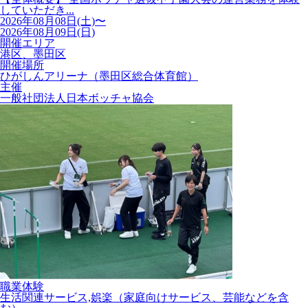
していただき...
2026年08月08日(土)〜
2026年08月09日(日)
開催エリア
港区、墨田区
開催場所
ひがしんアリーナ（墨田区総合体育館）
主催
一般社団法人日本ボッチャ協会
職業体験
生活関連サービス,娯楽（家庭向けサービス、芸能などを含