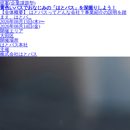
提案(企業課題型)
黄色いバスでおなじみの「はとバス」を深掘りしよう！
【全体概要】 はとバスってどんな会社？事業紹介の説明を踏
まえ、はとバ...
2026年08月13日(木)〜
2026年08月14日(金)
開催エリア
大田区
開催場所
はとバス本社
主催
株式会社はとバス