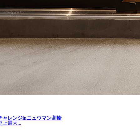
チャレンジinニュウマン高輪
最大...