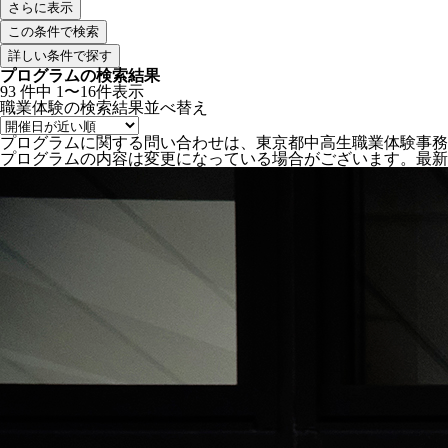
さらに表示
詳しい条件で探す
プログラムの検索結果
93
件中
1〜16件表示
職業体験の検索結果
並べ替え
プログラムに関する問い合わせは、東京都中高生職業体験事務
プログラムの内容は変更になっている場合がございます。最新