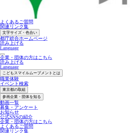
よくあるご質問
関連リンク集
文字サイズ・色合い
都庁総合ホームページ
読み上げる
Language
企業・団体の方はこちら
読み上げる
Language
こどもスマイル
ムーブメントとは
職業体験
イベント検索
東京都の取組
参画企業・
団体を知る
動画一覧
募集・
アンケート
お知らせ
公式SNS
の紹介
企業・団体の方
はこちら
よくあるご質問
関連リンク集