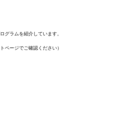
ログラムを紹介しています。
トページでご確認ください）