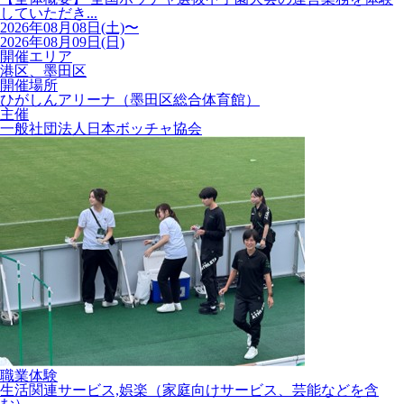
していただき...
2026年08月08日(土)〜
2026年08月09日(日)
開催エリア
港区、墨田区
開催場所
ひがしんアリーナ（墨田区総合体育館）
主催
一般社団法人日本ボッチャ協会
職業体験
生活関連サービス,娯楽（家庭向けサービス、芸能などを含