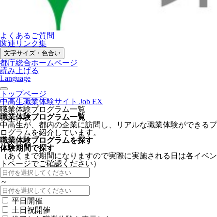
よくあるご質問
関連リンク集
文字サイズ・色合い
都庁総合ホームページ
読み上げる
Language
トップページ
中高生職業体験サイト Job EX
職業体験プログラム一覧
職業体験プログラム一覧
中高生が、都内の企業に訪問し、リアルな職業体験ができるプ
ログラムを紹介しています。
職業体験プログラムを探す
体験期間で探す
（あくまで期間になりますので実際に実施される日は各イベン
トページでご確認ください）
～
平日開催
土日祝開催