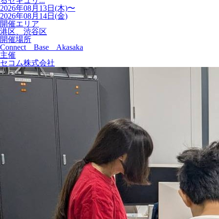
るセキュリ...
2026年08月13日(木)〜
2026年08月14日(金)
開催エリア
港区、渋谷区
開催場所
Connect Base Akasaka
主催
セコム株式会社