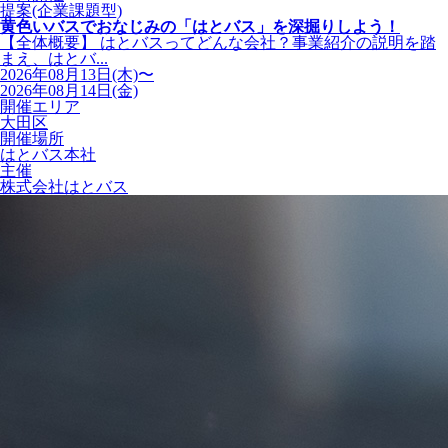
提案(企業課題型)
黄色いバスでおなじみの「はとバス」を深掘りしよう！
【全体概要】 はとバスってどんな会社？事業紹介の説明を踏
まえ、はとバ...
2026年08月13日(木)〜
2026年08月14日(金)
開催エリア
大田区
開催場所
はとバス本社
主催
株式会社はとバス