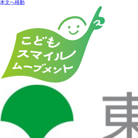
本文へ移動