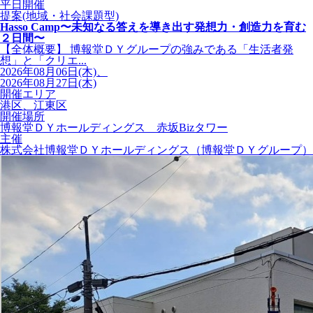
平日開催
提案(地域・社会課題型)
Hasso Camp〜未知なる答えを導き出す発想力・創造力を育む
２日間〜
【全体概要】 博報堂ＤＹグループの強みである「生活者発
想」と「クリエ...
2026年08月06日(木)、
2026年08月27日(木)
開催エリア
港区、江東区
開催場所
博報堂ＤＹホールディングス 赤坂Bizタワー
主催
株式会社博報堂ＤＹホールディングス（博報堂ＤＹグループ）