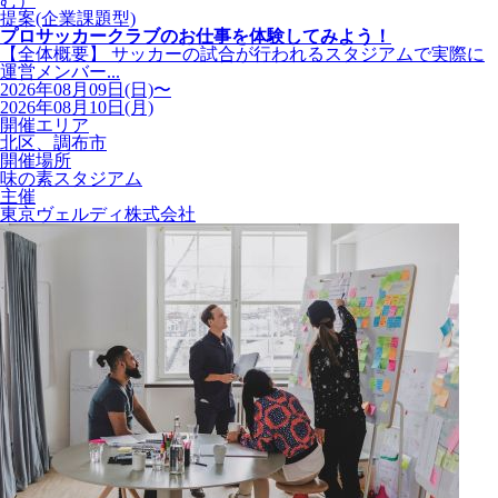
む）
提案(企業課題型)
プロサッカークラブのお仕事を体験してみよう！
【全体概要】 サッカーの試合が行われるスタジアムで実際に
運営メンバー...
2026年08月09日(日)〜
2026年08月10日(月)
開催エリア
北区、調布市
開催場所
味の素スタジアム
主催
東京ヴェルディ株式会社