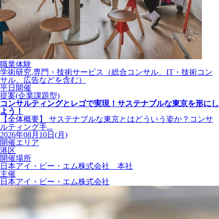
職業体験
学術研究,専門・技術サービス（総合コンサル、IT・技術コン
サル、広告などを含む）
平日開催
提案(企業課題型)
コンサルティングとレゴで実現！サステナブルな東京を形にし
よう！
【全体概要】 サステナブルな東京とはどういう姿か？コンサ
ルティング手...
2026年08月10日(月)
開催エリア
港区
開催場所
日本アイ・ビー・エム株式会社 本社
主催
日本アイ・ビー・エム株式会社