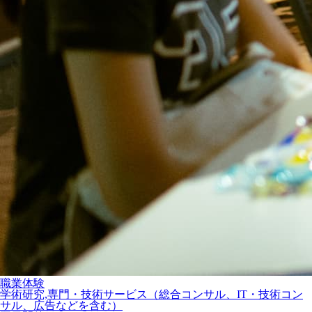
職業体験
学術研究,専門・技術サービス（総合コンサル、IT・技術コン
サル、広告などを含む）