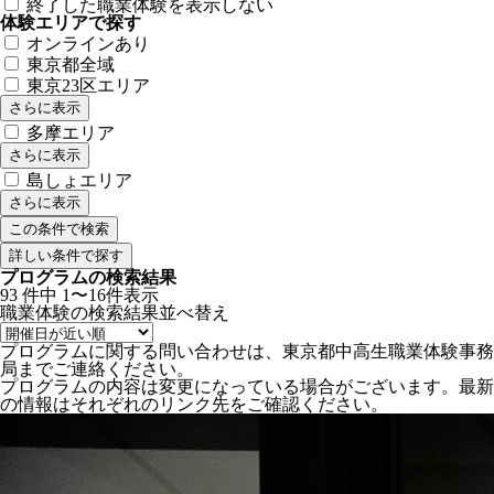
終了した職業体験を表示しない
体験エリアで探す
オンラインあり
東京都全域
東京23区エリア
さらに表示
多摩エリア
さらに表示
島しょエリア
さらに表示
詳しい条件で探す
プログラムの検索結果
93
件中
1〜16件表示
職業体験の検索結果
並べ替え
プログラムに関する問い合わせは、東京都中高生職業体験事務
局までご連絡ください。
プログラムの内容は変更になっている場合がございます。最新
の情報はそれぞれのリンク先をご確認ください。