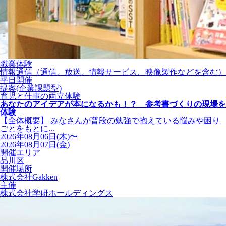
職業体験
情報通信（通信、放送、情報サービス、映像製作などを含む）
平日開催
提案(企業課題型)
育児と仕事の両立体験
あなたのアイデアが本になるかも！？ 参考書づくりの現場を
体験
【全体概要】 みなさんが普段の勉強で抱えている悩みや困り
ごとをもとに...
2026年08月06日(木)〜
2026年08月07日(金)
開催エリア
品川区
開催場所
株式会社Gakken
主催
株式会社学研ホールディングス