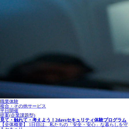
職業体験
複合・その他サービス
平日開催
提案(企業課題型)
見て・触れて・考えよう！2daysセキュリティ体験プログラム
【全体概要】 1日目は、私たちの「安全・安心」な暮らしを守