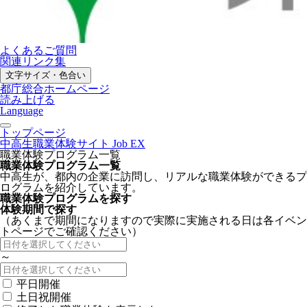
よくあるご質問
関連リンク集
文字サイズ・色合い
都庁総合ホームページ
読み上げる
Language
トップページ
中高生職業体験サイト Job EX
職業体験プログラム一覧
職業体験プログラム一覧
中高生が、都内の企業に訪問し、リアルな職業体験ができるプ
ログラムを紹介しています。
職業体験プログラムを探す
体験期間で探す
（あくまで期間になりますので実際に実施される日は各イベン
トページでご確認ください）
～
平日開催
土日祝開催