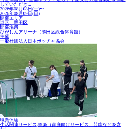
していただき...
2026年08月08日(土)〜
2026年08月09日(日)
開催エリア
港区、墨田区
開催場所
ひがしんアリーナ（墨田区総合体育館）
主催
一般社団法人日本ボッチャ協会
職業体験
生活関連サービス,娯楽（家庭向けサービス、芸能などを含