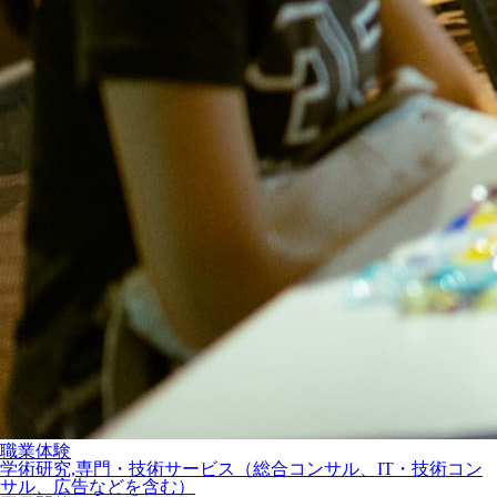
職業体験
学術研究,専門・技術サービス（総合コンサル、IT・技術コン
サル、広告などを含む）