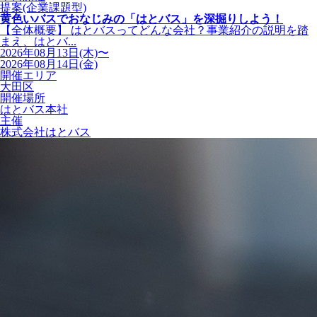
提案(企業課題型)
黄色いバスでおなじみの「はとバス」を深掘りしよう！
【全体概要】 はとバスってどんな会社？事業紹介の説明を踏
まえ、はとバ...
2026年08月13日(木)〜
2026年08月14日(金)
開催エリア
大田区
開催場所
はとバス本社
主催
株式会社はとバス