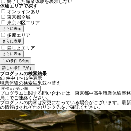
終了した職業体験を表示しない
体験エリアで探す
オンラインあり
東京都全域
東京23区エリア
さらに表示
多摩エリア
さらに表示
島しょエリア
さらに表示
詳しい条件で探す
プログラムの検索結果
93
件中
1〜16件表示
職業体験の検索結果
並べ替え
プログラムに関する問い合わせは、東京都中高生職業体験事務
局までご連絡ください。
プログラムの内容は変更になっている場合がございます。最新
の情報はそれぞれのリンク先をご確認ください。