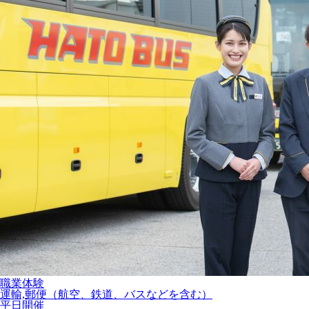
職業体験
運輸,郵便（航空、鉄道、バスなどを含む）
平日開催