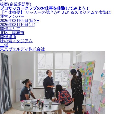
む）
提案(企業課題型)
プロサッカークラブのお仕事を体験してみよう！
【全体概要】 サッカーの試合が行われるスタジアムで実際に
運営メンバー...
2026年08月09日(日)〜
2026年08月10日(月)
開催エリア
北区、調布市
開催場所
味の素スタジアム
主催
東京ヴェルディ株式会社