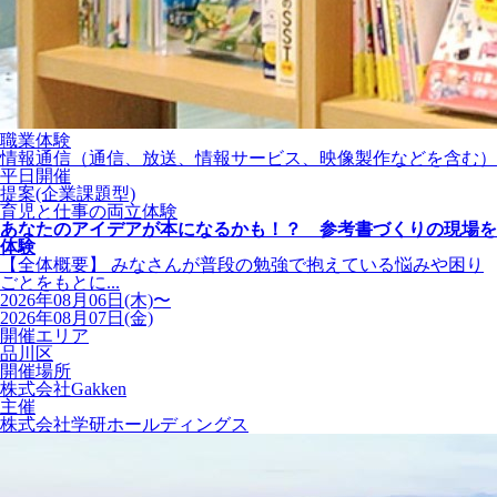
職業体験
情報通信（通信、放送、情報サービス、映像製作などを含む）
平日開催
提案(企業課題型)
育児と仕事の両立体験
あなたのアイデアが本になるかも！？ 参考書づくりの現場を
体験
【全体概要】 みなさんが普段の勉強で抱えている悩みや困り
ごとをもとに...
2026年08月06日(木)〜
2026年08月07日(金)
開催エリア
品川区
開催場所
株式会社Gakken
主催
株式会社学研ホールディングス