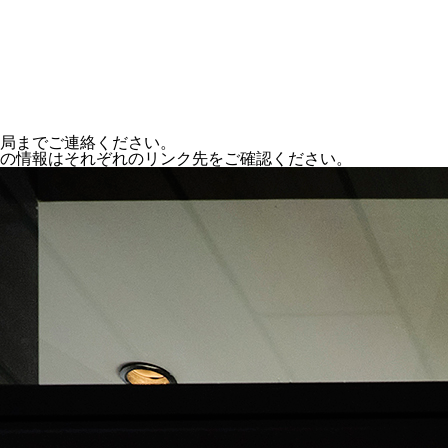
局までご連絡ください。
の情報はそれぞれのリンク先をご確認ください。