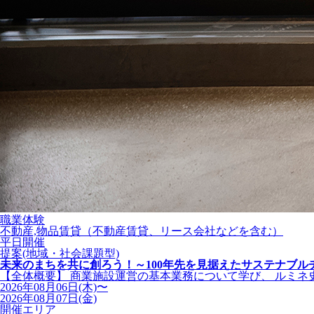
職業体験
不動産,物品賃貸（不動産賃貸、リース会社などを含む）
平日開催
提案(地域・社会課題型)
未来のまちを共に創ろう！～100年先を見据えたサステナブル
【全体概要】 商業施設運営の基本業務について学び、 ルミネ史上
2026年08月06日(木)〜
2026年08月07日(金)
開催エリア