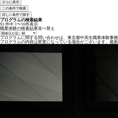
さらに表示
詳しい条件で探す
プログラムの検索結果
93
件中
1〜16件表示
職業体験の検索結果
並べ替え
プログラムに関する問い合わせは、東京都中高生職業体験事務
プログラムの内容は変更になっている場合がございます。最新