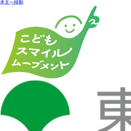
本文へ移動