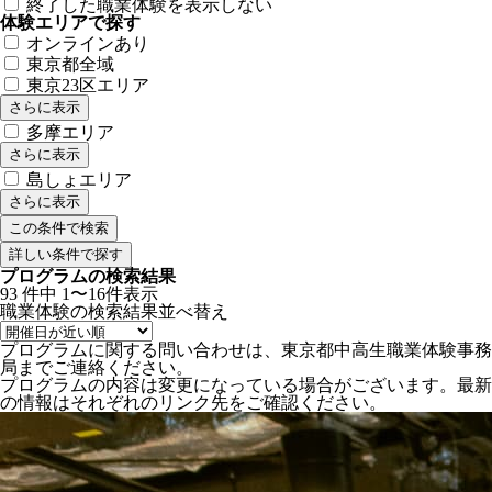
終了した職業体験を表示しない
体験エリアで探す
オンラインあり
東京都全域
東京23区エリア
さらに表示
多摩エリア
さらに表示
島しょエリア
さらに表示
詳しい条件で探す
プログラムの検索結果
93
件中
1〜16件表示
職業体験の検索結果
並べ替え
プログラムに関する問い合わせは、東京都中高生職業体験事務
局までご連絡ください。
プログラムの内容は変更になっている場合がございます。最新
の情報はそれぞれのリンク先をご確認ください。