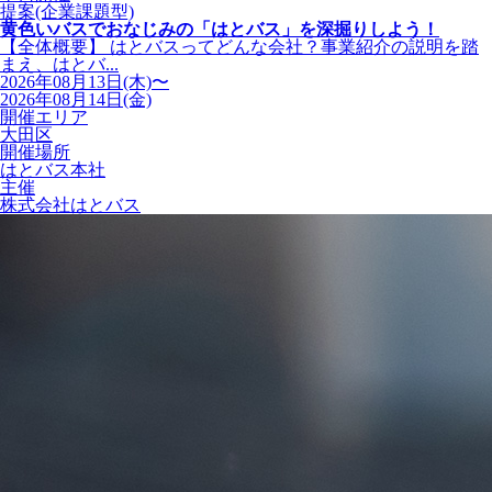
提案(企業課題型)
黄色いバスでおなじみの「はとバス」を深掘りしよう！
【全体概要】 はとバスってどんな会社？事業紹介の説明を踏
まえ、はとバ...
2026年08月13日(木)〜
2026年08月14日(金)
開催エリア
大田区
開催場所
はとバス本社
主催
株式会社はとバス