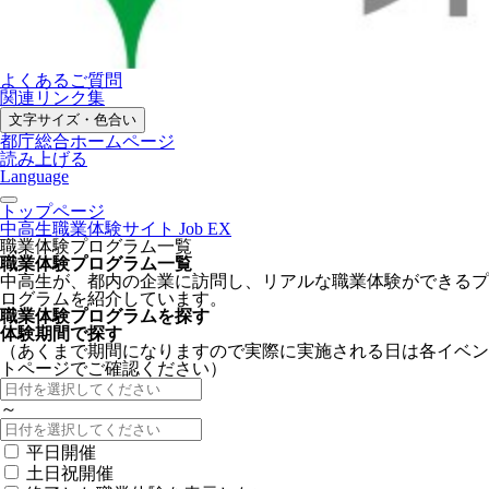
よくあるご質問
関連リンク集
文字サイズ・色合い
都庁総合ホームページ
読み上げる
Language
トップページ
中高生職業体験サイト Job EX
職業体験プログラム一覧
職業体験プログラム一覧
中高生が、都内の企業に訪問し、リアルな職業体験ができるプ
ログラムを紹介しています。
職業体験プログラムを探す
体験期間で探す
（あくまで期間になりますので実際に実施される日は各イベン
トページでご確認ください）
～
平日開催
土日祝開催