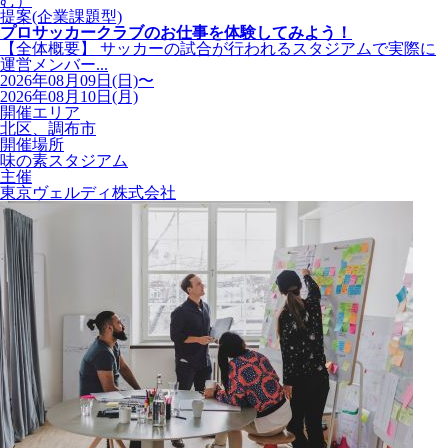
む）
提案(企業課題型)
プロサッカークラブのお仕事を体験してみよう！
【全体概要】 サッカーの試合が行われるスタジアムで実際に
運営メンバー...
2026年08月09日(日)〜
2026年08月10日(月)
開催エリア
北区、調布市
開催場所
味の素スタジアム
主催
東京ヴェルディ株式会社