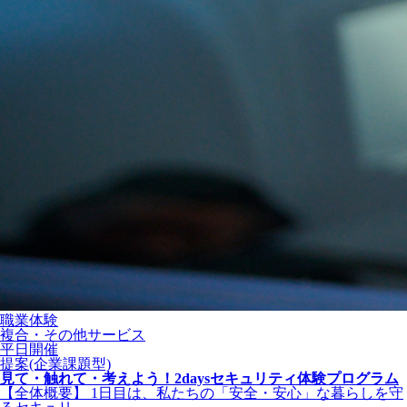
職業体験
複合・その他サービス
平日開催
提案(企業課題型)
見て・触れて・考えよう！2daysセキュリティ体験プログラム
【全体概要】 1日目は、私たちの「安全・安心」な暮らしを守