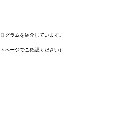
ログラムを紹介しています。
トページでご確認ください）