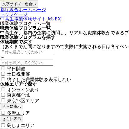
文字サイズ・色合い
都庁総合ホームページ
トップページ
中高生職業体験サイト Job EX
職業体験プログラム一覧
職業体験プログラム一覧
中高生が、都内の企業に訪問し、リアルな職業体験ができるプ
職業体験プログラムを探す
体験期間で探す
（あくまで期間になりますので実際に実施される日は各イベン
～
平日開催
土日祝開催
終了した職業体験を表示しない
体験エリアで探す
オンラインあり
東京都全域
東京23区エリア
さらに表示
多摩エリア
さらに表示
島しょエリア