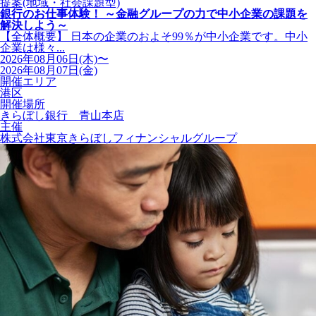
提案(地域・社会課題型)
銀行のお仕事体験！ ～金融グループの力で中小企業の課題を
解決しよう～
【全体概要】 日本の企業のおよそ99％が中小企業です。中小
企業は様々...
2026年08月06日(木)〜
2026年08月07日(金)
開催エリア
港区
開催場所
きらぼし銀行 青山本店
主催
株式会社東京きらぼしフィナンシャルグループ