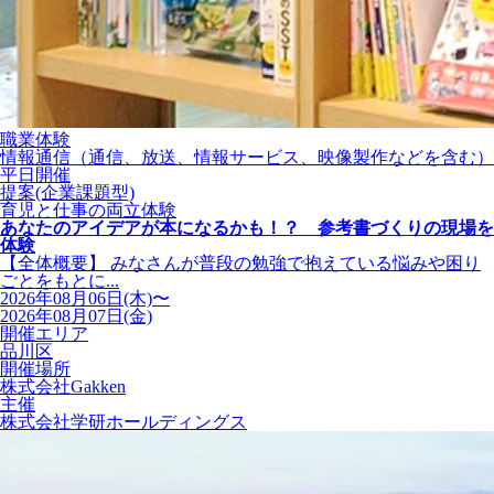
職業体験
情報通信（通信、放送、情報サービス、映像製作などを含む）
平日開催
提案(企業課題型)
育児と仕事の両立体験
あなたのアイデアが本になるかも！？ 参考書づくりの現場を
体験
【全体概要】 みなさんが普段の勉強で抱えている悩みや困り
ごとをもとに...
2026年08月06日(木)〜
2026年08月07日(金)
開催エリア
品川区
開催場所
株式会社Gakken
主催
株式会社学研ホールディングス