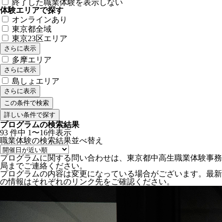
終了した職業体験を表示しない
体験エリアで探す
オンラインあり
東京都全域
東京23区エリア
さらに表示
多摩エリア
さらに表示
島しょエリア
さらに表示
詳しい条件で探す
プログラムの検索結果
93
件中
1〜16件表示
職業体験の検索結果
並べ替え
プログラムに関する問い合わせは、東京都中高生職業体験事務
局までご連絡ください。
プログラムの内容は変更になっている場合がございます。最新
の情報はそれぞれのリンク先をご確認ください。