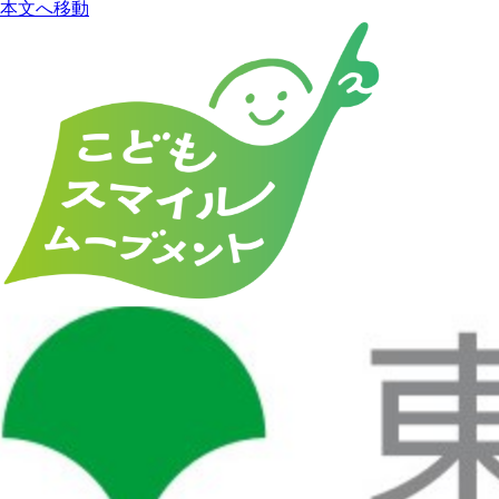
本文へ移動