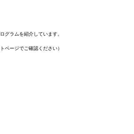
ログラムを紹介しています。
トページでご確認ください）