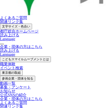
よくあるご質問
関連リンク集
文字サイズ・色合い
都庁総合ホームページ
読み上げる
Language
企業・団体の方はこちら
読み上げる
Language
こどもスマイル
ムーブメントとは
職業体験
イベント検索
東京都の取組
参画企業・
団体を知る
動画一覧
募集・
アンケート
お知らせ
公式SNS
の紹介
企業・団体の方
はこちら
よくあるご質問
関連リンク集