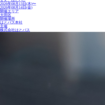
2026年08月13日(木)〜
2026年08月14日(金)
開催エリア
大田区
開催場所
はとバス本社
主催
株式会社はとバス