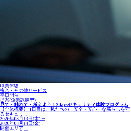
職業体験
複合・その他サービス
平日開催
提案(企業課題型)
見て・触れて・考えよう！2daysセキュリティ体験プログラム
【全体概要】 1日目は、私たちの「安全・安心」な暮らしを守
るセキュリ...
2026年08月13日(木)〜
2026年08月14日(金)
開催エリア