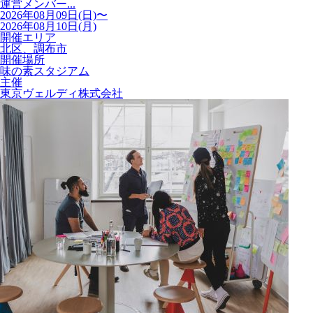
運営メンバー...
2026年08月09日(日)〜
2026年08月10日(月)
開催エリア
北区、調布市
開催場所
味の素スタジアム
主催
東京ヴェルディ株式会社