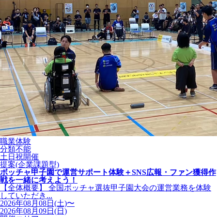
職業体験
分類不能
土日祝開催
提案(企業課題型)
ボッチャ甲子園で運営サポート体験＋SNS広報・ファン獲得作
戦を一緒に考えよう！
【全体概要】 全国ボッチャ選抜甲子園大会の運営業務を体験
していただき...
2026年08月08日(土)〜
2026年08月09日(日)