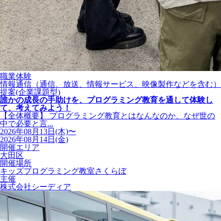
職業体験
情報通信（通信、放送、情報サービス、映像製作などを含む）
提案(企業課題型)
誰かの成長の手助けを、プログラミング教育を通して体験し
て、考えてみよう！
【全体概要】 プログラミング教育とはなんなのか、なぜ世の
中で必要と言...
2026年08月13日(木)〜
2026年08月14日(金)
開催エリア
大田区
開催場所
キッズプログラミング教室さくらぼ
主催
株式会社シーディア