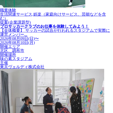
職業体験
生活関連サービス,娯楽（家庭向けサービス、芸能などを含
む）
提案(企業課題型)
プロサッカークラブのお仕事を体験してみよう！
【全体概要】 サッカーの試合が行われるスタジアムで実際に
運営メンバー...
2026年08月09日(日)〜
2026年08月10日(月)
開催エリア
北区、調布市
開催場所
味の素スタジアム
主催
東京ヴェルディ株式会社