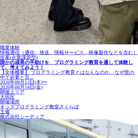
職業体験
情報通信（通信、放送、情報サービス、映像製作などを含む）
提案(企業課題型)
誰かの成長の手助けを、プログラミング教育を通して体験し
て、考えてみよう！
【全体概要】 プログラミング教育とはなんなのか、なぜ世の
中で必要と言...
2026年08月13日(木)〜
2026年08月14日(金)
開催エリア
大田区
開催場所
キッズプログラミング教室さくらぼ
主催
株式会社シーディア