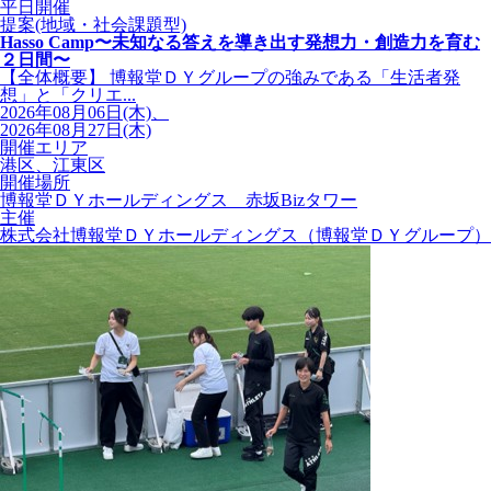
平日開催
提案(地域・社会課題型)
Hasso Camp〜未知なる答えを導き出す発想力・創造力を育む
２日間〜
【全体概要】 博報堂ＤＹグループの強みである「生活者発
想」と「クリエ...
2026年08月06日(木)、
2026年08月27日(木)
開催エリア
港区、江東区
開催場所
博報堂ＤＹホールディングス 赤坂Bizタワー
主催
株式会社博報堂ＤＹホールディングス（博報堂ＤＹグループ）