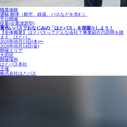
職業体験
運輸,郵便（航空、鉄道、バスなどを含む）
平日開催
提案(企業課題型)
黄色いバスでおなじみの「はとバス」を深掘りしよう！
【全体概要】 はとバスってどんな会社？事業紹介の説明を踏
まえ、はとバ...
2026年08月13日(木)〜
2026年08月14日(金)
開催エリア
大田区
開催場所
はとバス本社
主催
株式会社はとバス