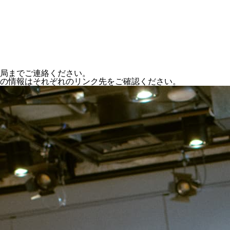
局までご連絡ください。
の情報はそれぞれのリンク先をご確認ください。