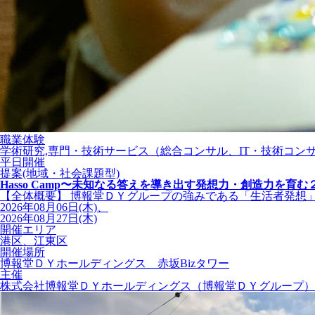
職業体験
学術研究,専門・技術サービス（総合コンサル、IT・技術コン
平日開催
提案(地域・社会課題型)
Hasso Camp〜未知なる答えを導き出す発想力・創造力を育む
【全体概要】 博報堂ＤＹグループの強みである「生活者発想」と
2026年08月06日(木)、
2026年08月27日(木)
開催エリア
港区、江東区
開催場所
博報堂ＤＹホールディングス 赤坂Bizタワー
主催
株式会社博報堂ＤＹホールディングス（博報堂ＤＹグループ）