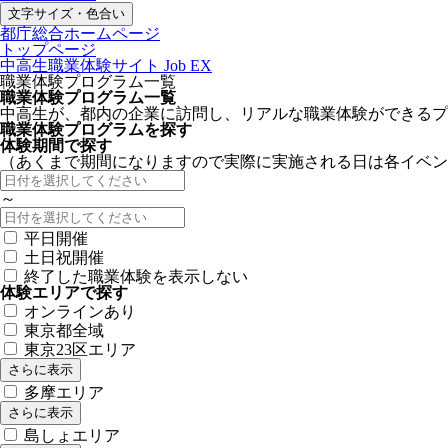
文字サイズ・色合い
都庁総合ホームページ
トップページ
中高生職業体験サイト Job EX
職業体験プログラム一覧
職業体験プログラム一覧
中高生が、都内の企業に訪問し、リアルな職業体験ができるプ
職業体験プログラムを探す
体験期間で探す
（あくまで期間になりますので実際に実施される日は各イベン
～
平日開催
土日祝開催
終了した職業体験を表示しない
体験エリアで探す
オンラインあり
東京都全域
東京23区エリア
さらに表示
多摩エリア
さらに表示
島しょエリア