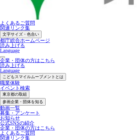
よくあるご質問
関連リンク集
文字サイズ・色合い
都庁総合ホームページ
読み上げる
Language
企業・団体の方はこちら
読み上げる
Language
こどもスマイル
ムーブメントとは
職業体験
イベント検索
東京都の取組
参画企業・
団体を知る
動画一覧
募集・
アンケート
お知らせ
公式SNS
の紹介
企業・団体の方
はこちら
よくあるご質問
関連リンク集