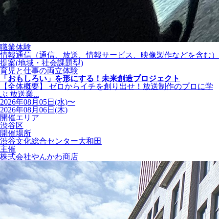
職業体験
情報通信（通信、放送、情報サービス、映像製作などを含む）
提案(地域・社会課題型)
育児と仕事の両立体験
「おもしろい」を形にする！未来創造プロジェクト
【全体概要】 ゼロからイチを創り出せ！放送制作のプロに学
ぶ 放送業...
2026年08月05日(水)〜
2026年08月06日(木)
開催エリア
渋谷区
開催場所
渋谷文化総合センター大和田
主催
株式会社やんかわ商店