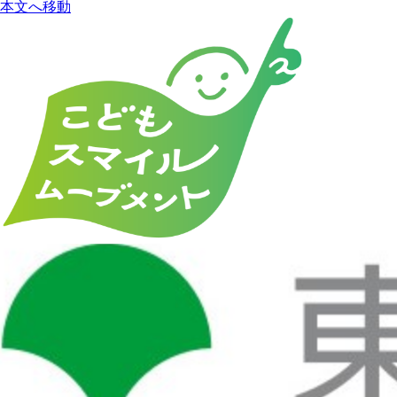
本文へ移動