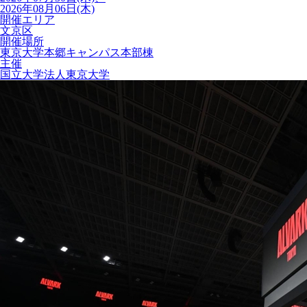
2026年08月06日(木)
開催エリア
文京区
開催場所
東京大学本郷キャンパス本部棟
主催
国立大学法人東京大学