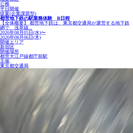
公務
平日開催
提案(企業課題型)
都営地下鉄の駅業務体験 B日程
【全体概要】 都営地下鉄は、東京都交通局が運営する地下鉄
網で、浅草線...
2026年08月05日(水)〜
2026年08月06日(木)
開催エリア
新宿区
開催場所
都営大江戸線都庁前駅
主催
東京都交通局