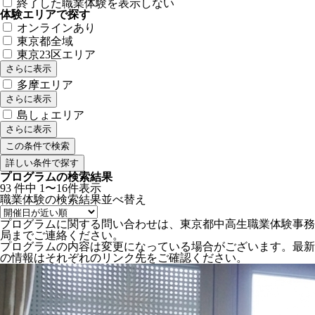
終了した職業体験を表示しない
体験エリアで探す
オンラインあり
東京都全域
東京23区エリア
さらに表示
多摩エリア
さらに表示
島しょエリア
さらに表示
詳しい条件で探す
プログラムの検索結果
93
件中
1〜16件表示
職業体験の検索結果
並べ替え
プログラムに関する問い合わせは、東京都中高生職業体験事務
局までご連絡ください。
プログラムの内容は変更になっている場合がございます。最新
の情報はそれぞれのリンク先をご確認ください。