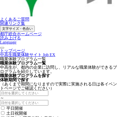
よくあるご質問
関連リンク集
文字サイズ・色合い
都庁総合ホームページ
読み上げる
Language
トップページ
中高生職業体験サイト Job EX
職業体験プログラム一覧
職業体験プログラム一覧
中高生が、都内の企業に訪問し、リアルな職業体験ができるプ
ログラムを紹介しています。
職業体験プログラムを探す
体験期間で探す
（あくまで期間になりますので実際に実施される日は各イベン
トページでご確認ください）
～
平日開催
土日祝開催