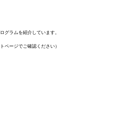
ログラムを紹介しています。
トページでご確認ください）