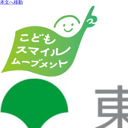
本文へ移動