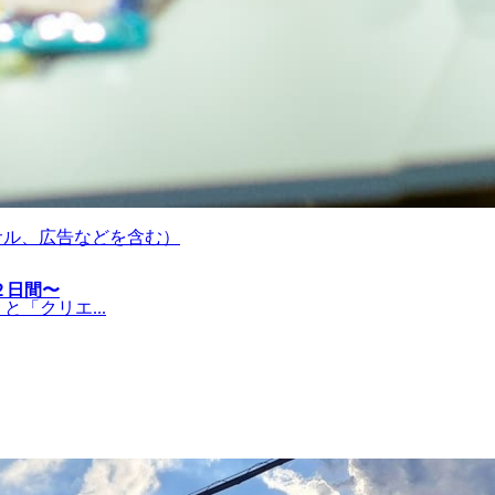
サル、広告などを含む）
２日間〜
「クリエ...