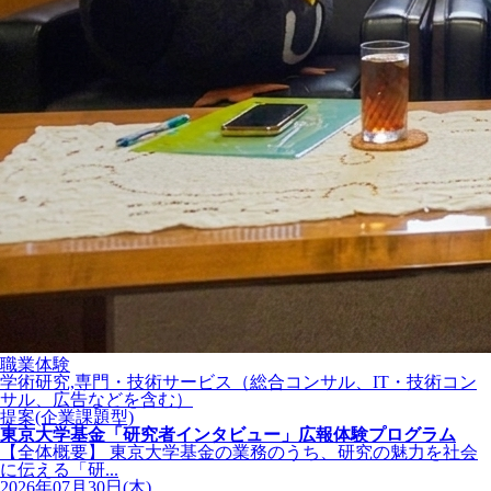
職業体験
学術研究,専門・技術サービス（総合コンサル、IT・技術コン
サル、広告などを含む）
提案(企業課題型)
東京大学基金「研究者インタビュー」広報体験プログラム
【全体概要】 東京大学基金の業務のうち、研究の魅力を社会
に伝える「研...
2026年07月30日(木)、