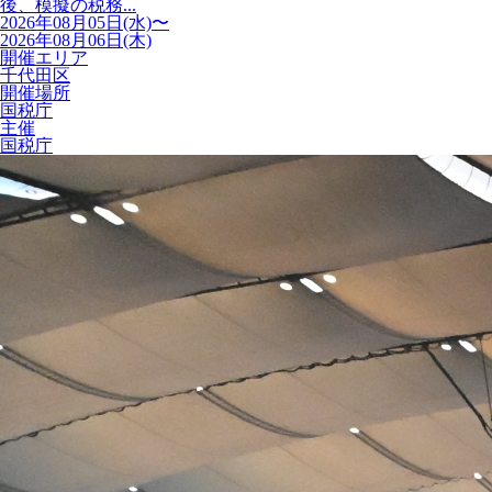
後、模擬の税務...
2026年08月05日(水)〜
2026年08月06日(木)
開催エリア
千代田区
開催場所
国税庁
主催
国税庁