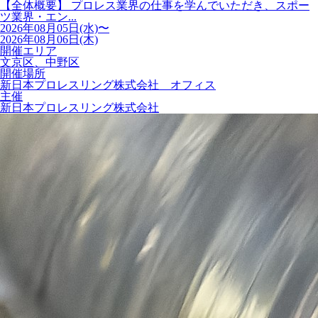
【全体概要】 プロレス業界の仕事を学んでいただき、スポー
ツ業界・エン...
2026年08月05日(水)〜
2026年08月06日(木)
開催エリア
文京区、中野区
開催場所
新日本プロレスリング株式会社 オフィス
主催
新日本プロレスリング株式会社