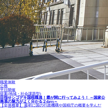
職業体験
公務
平日開催
提案(地域・社会課題型)
目指せシゴデキ国税職員！霞が関に行ってみよう！ ～国家公
務員の魅力がよく分かる２days～
【全体概要】 最初に国の行政機構や国税庁の概要を学んだ