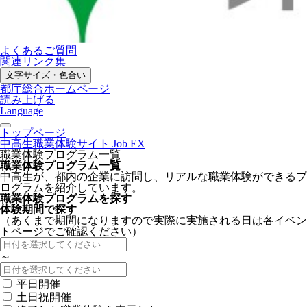
よくあるご質問
関連リンク集
文字サイズ・色合い
都庁総合ホームページ
読み上げる
Language
トップページ
中高生職業体験サイト Job EX
職業体験プログラム一覧
職業体験プログラム一覧
中高生が、都内の企業に訪問し、リアルな職業体験ができるプ
ログラムを紹介しています。
職業体験プログラムを探す
体験期間で探す
（あくまで期間になりますので実際に実施される日は各イベン
トページでご確認ください）
～
平日開催
土日祝開催