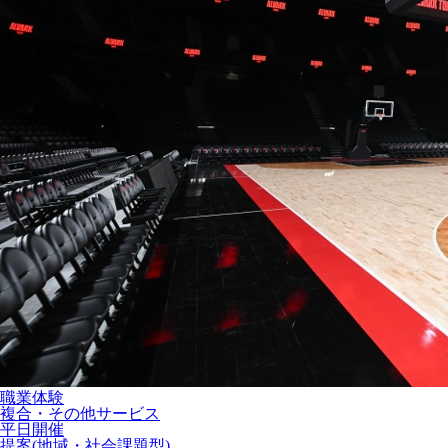
職業体験
複合・その他サービス
平日開催
提案(地域・社会課題型)