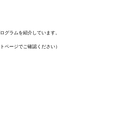
ログラムを紹介しています。
トページでご確認ください）