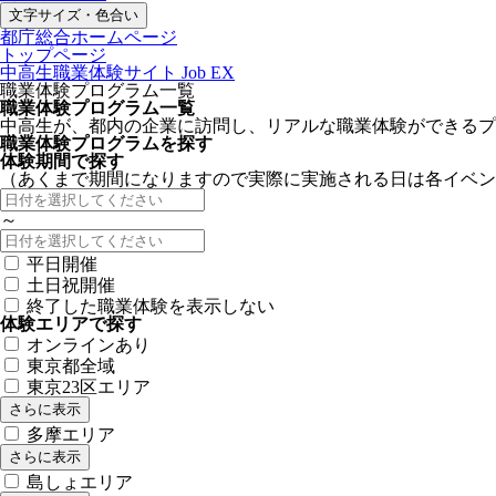
文字サイズ・色合い
都庁総合ホームページ
トップページ
中高生職業体験サイト Job EX
職業体験プログラム一覧
職業体験プログラム一覧
中高生が、都内の企業に訪問し、リアルな職業体験ができるプ
職業体験プログラムを探す
体験期間で探す
（あくまで期間になりますので実際に実施される日は各イベン
～
平日開催
土日祝開催
終了した職業体験を表示しない
体験エリアで探す
オンラインあり
東京都全域
東京23区エリア
さらに表示
多摩エリア
さらに表示
島しょエリア