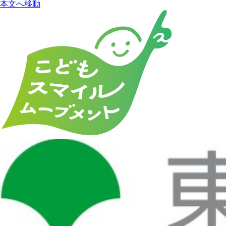
本文へ移動