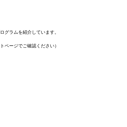
ログラムを紹介しています。
トページでご確認ください）