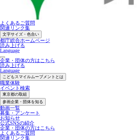
よくあるご質問
関連リンク集
文字サイズ・色合い
都庁総合ホームページ
読み上げる
Language
企業・団体の方はこちら
読み上げる
Language
こどもスマイル
ムーブメントとは
職業体験
イベント検索
東京都の取組
参画企業・
団体を知る
動画一覧
募集・
アンケート
お知らせ
公式SNS
の紹介
企業・団体の方
はこちら
よくあるご質問
関連リンク集