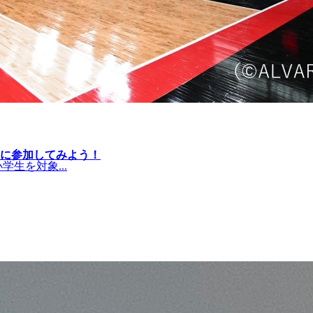
に参加してみよう！
生を対象...