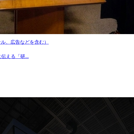
サル、広告などを含む）
える「研...