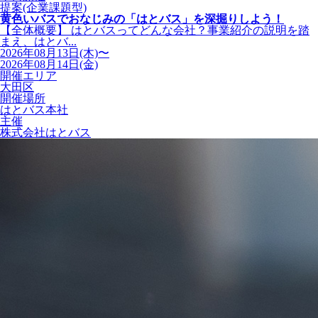
提案(企業課題型)
黄色いバスでおなじみの「はとバス」を深掘りしよう！
【全体概要】 はとバスってどんな会社？事業紹介の説明を踏
まえ、はとバ...
2026年08月13日(木)〜
2026年08月14日(金)
開催エリア
大田区
開催場所
はとバス本社
主催
株式会社はとバス