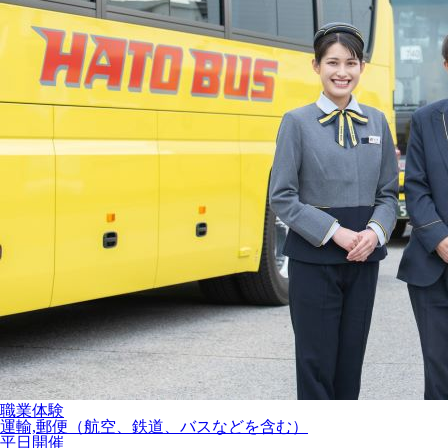
職業体験
運輸,郵便（航空、鉄道、バスなどを含む）
平日開催