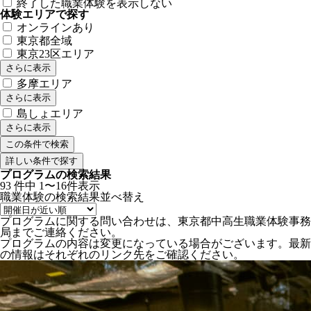
終了した職業体験を表示しない
体験エリアで探す
オンラインあり
東京都全域
東京23区エリア
さらに表示
多摩エリア
さらに表示
島しょエリア
さらに表示
詳しい条件で探す
プログラムの検索結果
93
件中
1〜16件表示
職業体験の検索結果
並べ替え
プログラムに関する問い合わせは、東京都中高生職業体験事務
局までご連絡ください。
プログラムの内容は変更になっている場合がございます。最新
の情報はそれぞれのリンク先をご確認ください。