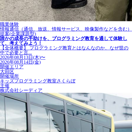
職業体験
情報通信（通信、放送、情報サービス、映像製作などを含む）
提案(企業課題型)
誰かの成長の手助けを、プログラミング教育を通して体験し
て、考えてみよう！
【全体概要】 プログラミング教育とはなんなのか、なぜ世の
中で必要と言...
2026年08月13日(木)〜
2026年08月14日(金)
開催エリア
大田区
開催場所
キッズプログラミング教室さくらぼ
主催
株式会社シーディア