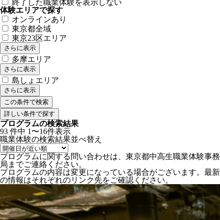
終了した職業体験を表示しない
体験エリアで探す
オンラインあり
東京都全域
東京23区エリア
さらに表示
多摩エリア
さらに表示
島しょエリア
さらに表示
詳しい条件で探す
プログラムの検索結果
93
件中
1〜16件表示
職業体験の検索結果
並べ替え
プログラムに関する問い合わせは、東京都中高生職業体験事務
局までご連絡ください。
プログラムの内容は変更になっている場合がございます。最新
の情報はそれぞれのリンク先をご確認ください。