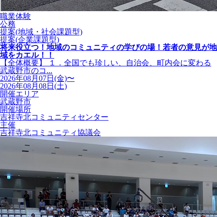
職業体験
公務
提案(地域・社会課題型)
提案(企業課題型)
将来役立つ！地域のコミュニティの学びの場！若者の意見が地
域をカエル！！
【全体概要】 １．全国でも珍しい、自治会、町内会に変わる
武蔵野市のコ...
2026年08月07日(金)〜
2026年08月08日(土)
開催エリア
武蔵野市
開催場所
吉祥寺北コミュニティセンター
主催
吉祥寺北コミュニティ協議会