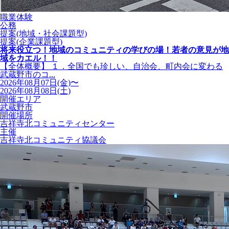
職業体験
公務
提案(地域・社会課題型)
提案(企業課題型)
将来役立つ！地域のコミュニティの学びの場！若者の意見が地
域をカエル！！
【全体概要】 １．全国でも珍しい、自治会、町内会に変わる
武蔵野市のコ...
2026年08月07日(金)〜
2026年08月08日(土)
開催エリア
武蔵野市
開催場所
吉祥寺北コミュニティセンター
主催
吉祥寺北コミュニティ協議会