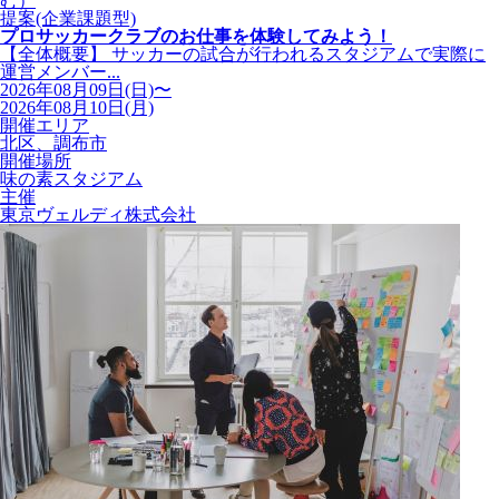
む）
提案(企業課題型)
プロサッカークラブのお仕事を体験してみよう！
【全体概要】 サッカーの試合が行われるスタジアムで実際に
運営メンバー...
2026年08月09日(日)〜
2026年08月10日(月)
開催エリア
北区、調布市
開催場所
味の素スタジアム
主催
東京ヴェルディ株式会社