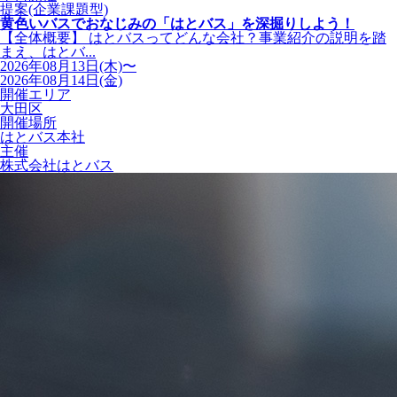
提案(企業課題型)
黄色いバスでおなじみの「はとバス」を深掘りしよう！
【全体概要】 はとバスってどんな会社？事業紹介の説明を踏
まえ、はとバ...
2026年08月13日(木)〜
2026年08月14日(金)
開催エリア
大田区
開催場所
はとバス本社
主催
株式会社はとバス