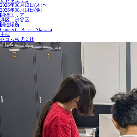
るセキュリ...
2026年08月13日(木)〜
2026年08月14日(金)
開催エリア
港区、渋谷区
開催場所
Connect Base Akasaka
主催
セコム株式会社