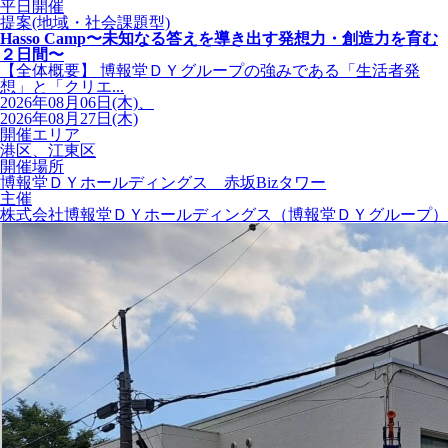
平日開催
提案(地域・社会課題型)
Hasso Camp〜未知なる答えを導き出す発想力・創造力を育む
２日間〜
【全体概要】 博報堂ＤＹグループの強みである「生活者発
想」と「クリエ...
2026年08月06日(木)、
2026年08月27日(木)
開催エリア
港区、江東区
開催場所
博報堂ＤＹホールディングス 赤坂Bizタワー
主催
株式会社博報堂ＤＹホールディングス（博報堂ＤＹグループ）