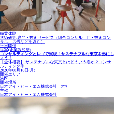
職業体験
学術研究,専門・技術サービス（総合コンサル、IT・技術コン
サル、広告などを含む）
平日開催
提案(企業課題型)
コンサルティングとレゴで実現！サステナブルな東京を形にし
よう！
【全体概要】 サステナブルな東京とはどういう姿か？コンサ
ルティング手...
2026年08月10日(月)
開催エリア
港区
開催場所
日本アイ・ビー・エム株式会社 本社
主催
日本アイ・ビー・エム株式会社