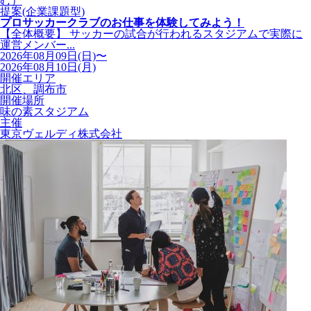
む）
提案(企業課題型)
プロサッカークラブのお仕事を体験してみよう！
【全体概要】 サッカーの試合が行われるスタジアムで実際に
運営メンバー...
2026年08月09日(日)〜
2026年08月10日(月)
開催エリア
北区、調布市
開催場所
味の素スタジアム
主催
東京ヴェルディ株式会社