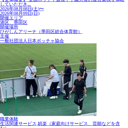
していただき...
2026年08月08日(土)〜
2026年08月09日(日)
開催エリア
港区、墨田区
開催場所
ひがしんアリーナ（墨田区総合体育館）
主催
一般社団法人日本ボッチャ協会
職業体験
生活関連サービス,娯楽（家庭向けサービス、芸能などを含