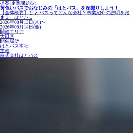
提案(企業課題型)
黄色いバスでおなじみの「はとバス」を深掘りしよう！
【全体概要】 はとバスってどんな会社？事業紹介の説明を踏
まえ、はとバ...
2026年08月13日(木)〜
2026年08月14日(金)
開催エリア
大田区
開催場所
はとバス本社
主催
株式会社はとバス