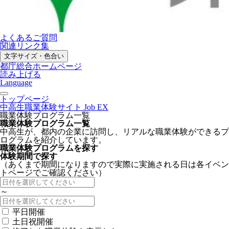
よくあるご質問
関連リンク集
文字サイズ・色合い
都庁総合ホームページ
読み上げる
Language
トップページ
中高生職業体験サイト Job EX
職業体験プログラム一覧
職業体験プログラム一覧
中高生が、都内の企業に訪問し、リアルな職業体験ができるプ
ログラムを紹介しています。
職業体験プログラムを探す
体験期間で探す
（あくまで期間になりますので実際に実施される日は各イベン
トページでご確認ください）
～
平日開催
土日祝開催