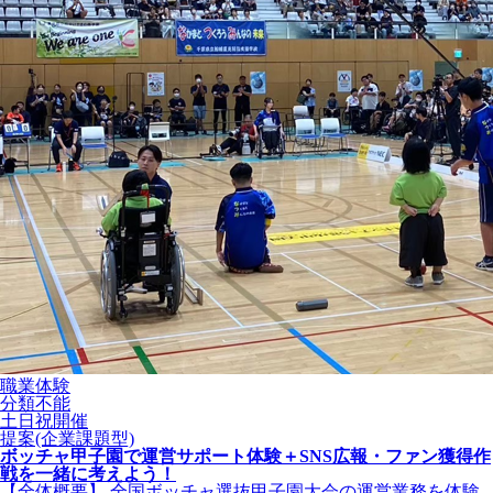
職業体験
分類不能
土日祝開催
提案(企業課題型)
ボッチャ甲子園で運営サポート体験＋SNS広報・ファン獲得作
戦を一緒に考えよう！
【全体概要】 全国ボッチャ選抜甲子園大会の運営業務を体験