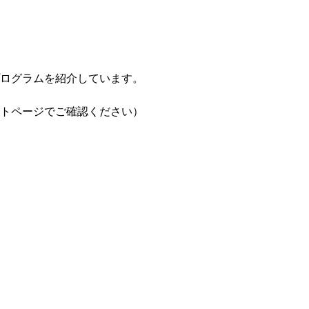
ログラムを紹介しています。
トページでご確認ください）