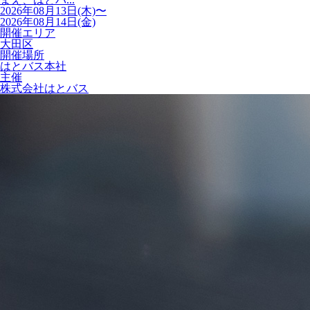
2026年08月13日(木)〜
2026年08月14日(金)
開催エリア
大田区
開催場所
はとバス本社
主催
株式会社はとバス