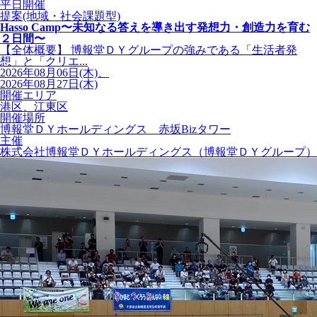
平日開催
提案(地域・社会課題型)
Hasso Camp〜未知なる答えを導き出す発想力・創造力を育む
２日間〜
【全体概要】 博報堂ＤＹグループの強みである「生活者発
想」と「クリエ...
2026年08月06日(木)、
2026年08月27日(木)
開催エリア
港区、江東区
開催場所
博報堂ＤＹホールディングス 赤坂Bizタワー
主催
株式会社博報堂ＤＹホールディングス（博報堂ＤＹグループ）