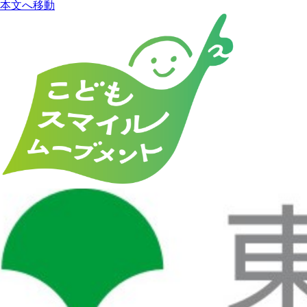
本文へ移動