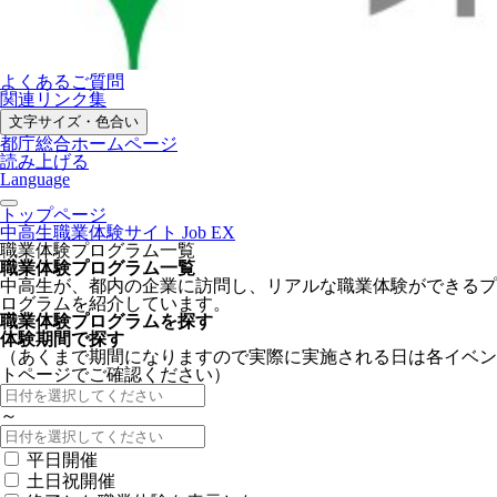
よくあるご質問
関連リンク集
文字サイズ・色合い
都庁総合ホームページ
読み上げる
Language
トップページ
中高生職業体験サイト Job EX
職業体験プログラム一覧
職業体験プログラム一覧
中高生が、都内の企業に訪問し、リアルな職業体験ができるプ
ログラムを紹介しています。
職業体験プログラムを探す
体験期間で探す
（あくまで期間になりますので実際に実施される日は各イベン
トページでご確認ください）
～
平日開催
土日祝開催