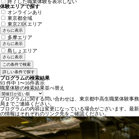
終了した職業体験を表示しない
体験エリアで探す
オンラインあり
東京都全域
東京23区エリア
さらに表示
多摩エリア
さらに表示
島しょエリア
さらに表示
詳しい条件で探す
プログラムの検索結果
93
件中
1〜16件表示
職業体験の検索結果
並べ替え
プログラムに関する問い合わせは、東京都中高生職業体験事務
局までご連絡ください。
プログラムの内容は変更になっている場合がございます。最新
の情報はそれぞれのリンク先をご確認ください。