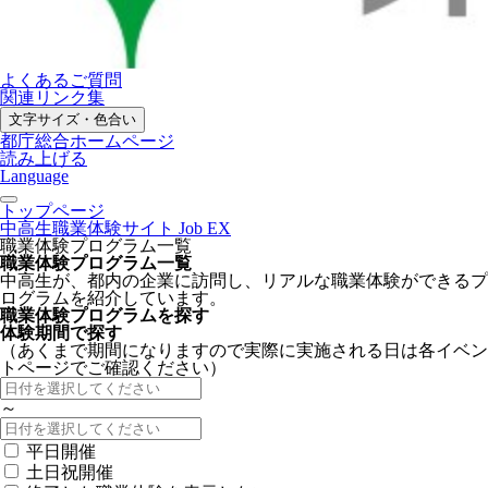
よくあるご質問
関連リンク集
文字サイズ・色合い
都庁総合ホームページ
読み上げる
Language
トップページ
中高生職業体験サイト Job EX
職業体験プログラム一覧
職業体験プログラム一覧
中高生が、都内の企業に訪問し、リアルな職業体験ができるプ
ログラムを紹介しています。
職業体験プログラムを探す
体験期間で探す
（あくまで期間になりますので実際に実施される日は各イベン
トページでご確認ください）
～
平日開催
土日祝開催