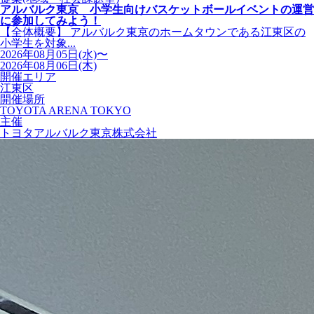
アルバルク東京 小学生向けバスケットボールイベントの運営
に参加してみよう！
【全体概要】 アルバルク東京のホームタウンである江東区の
小学生を対象...
2026年08月05日(水)〜
2026年08月06日(木)
開催エリア
江東区
開催場所
TOYOTA ARENA TOKYO
主催
トヨタアルバルク東京株式会社