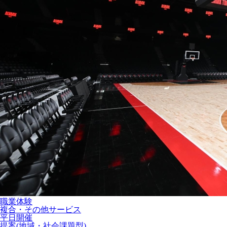
職業体験
複合・その他サービス
平日開催
提案(地域・社会課題型)