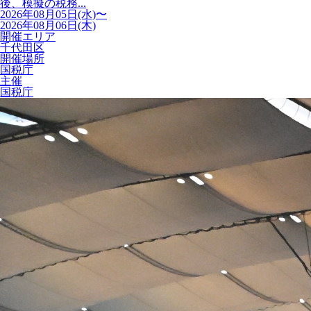
後、模擬の税務...
2026年08月05日(水)〜
2026年08月06日(木)
開催エリア
千代田区
開催場所
国税庁
主催
国税庁