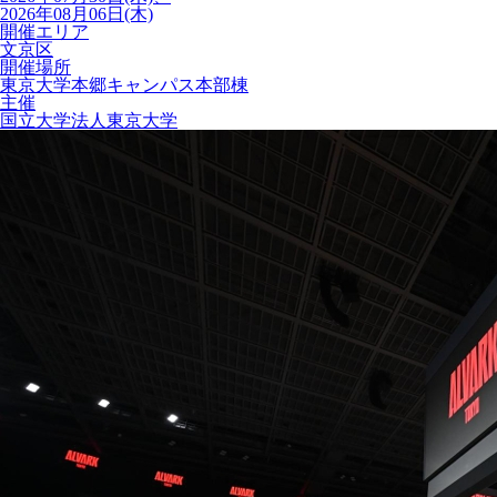
2026年08月06日(木)
開催エリア
文京区
開催場所
東京大学本郷キャンパス本部棟
主催
国立大学法人東京大学