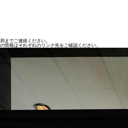
局までご連絡ください。
の情報はそれぞれのリンク先をご確認ください。