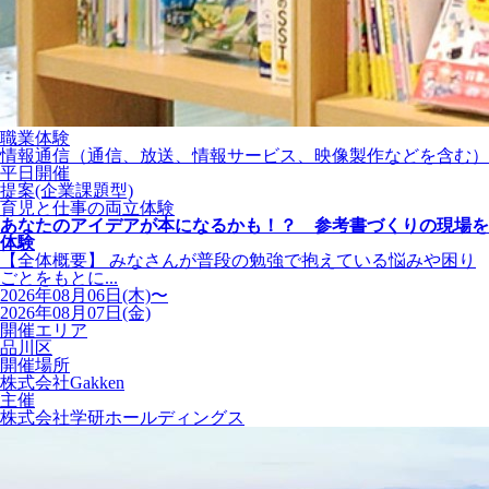
職業体験
情報通信（通信、放送、情報サービス、映像製作などを含む）
平日開催
提案(企業課題型)
育児と仕事の両立体験
あなたのアイデアが本になるかも！？ 参考書づくりの現場を
体験
【全体概要】 みなさんが普段の勉強で抱えている悩みや困り
ごとをもとに...
2026年08月06日(木)〜
2026年08月07日(金)
開催エリア
品川区
開催場所
株式会社Gakken
主催
株式会社学研ホールディングス