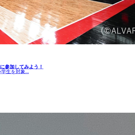
に参加してみよう！
生を対象...