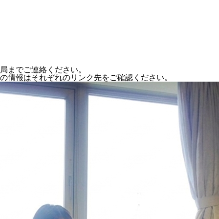
局までご連絡ください。
の情報はそれぞれのリンク先をご確認ください。