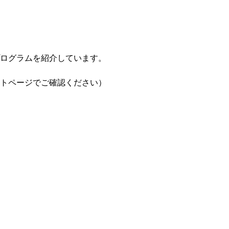
ログラムを紹介しています。
トページでご確認ください）