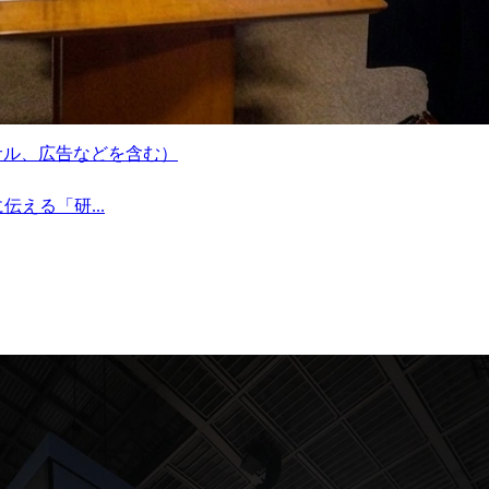
サル、広告などを含む）
える「研...