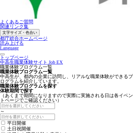
よくあるご質問
関連リンク集
文字サイズ・色合い
都庁総合ホームページ
読み上げる
Language
トップページ
中高生職業体験サイト Job EX
職業体験プログラム一覧
職業体験プログラム一覧
中高生が、都内の企業に訪問し、リアルな職業体験ができるプ
ログラムを紹介しています。
職業体験プログラムを探す
体験期間で探す
（あくまで期間になりますので実際に実施される日は各イベン
トページでご確認ください）
～
平日開催
土日祝開催