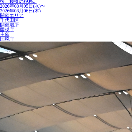
後、模擬の税務...
2026年08月05日(水)〜
2026年08月06日(木)
開催エリア
千代田区
開催場所
国税庁
主催
国税庁