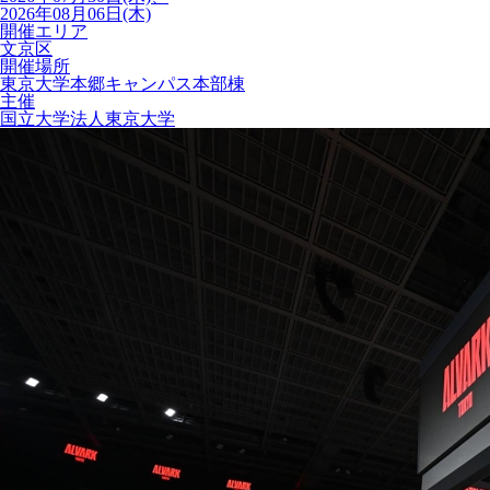
2026年08月06日(木)
開催エリア
文京区
開催場所
東京大学本郷キャンパス本部棟
主催
国立大学法人東京大学