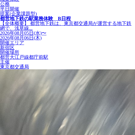
公務
平日開催
提案(企業課題型)
都営地下鉄の駅業務体験 B日程
【全体概要】 都営地下鉄は、東京都交通局が運営する地下鉄
網で、浅草線...
2026年08月05日(水)〜
2026年08月06日(木)
開催エリア
新宿区
開催場所
都営大江戸線都庁前駅
主催
東京都交通局