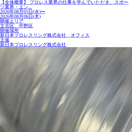
【全体概要】 プロレス業界の仕事を学んでいただき、スポー
ツ業界・エン...
2026年08月05日(水)〜
2026年08月06日(木)
開催エリア
文京区、中野区
開催場所
新日本プロレスリング株式会社 オフィス
主催
新日本プロレスリング株式会社