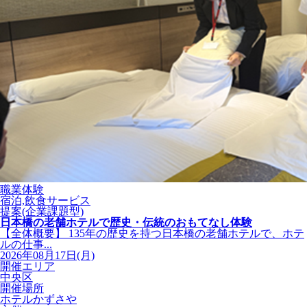
職業体験
宿泊,飲食サービス
提案(企業課題型)
日本橋の老舗ホテルで歴史・伝統のおもてなし体験
【全体概要】 135年の歴史を持つ日本橋の老舗ホテルで、ホテ
ルの仕事...
2026年08月17日(月)
開催エリア
中央区
開催場所
ホテルかずさや