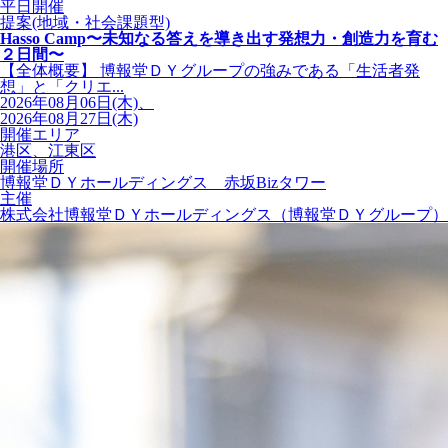
平日開催
提案(地域・社会課題型)
Hasso Camp〜未知なる答えを導き出す発想力・創造力を育む
２日間〜
【全体概要】 博報堂ＤＹグループの強みである「生活者発
想」と「クリエ...
2026年08月06日(木)、
2026年08月27日(木)
開催エリア
港区、江東区
開催場所
博報堂ＤＹホールディングス 赤坂Bizタワー
主催
株式会社博報堂ＤＹホールディングス（博報堂ＤＹグループ）